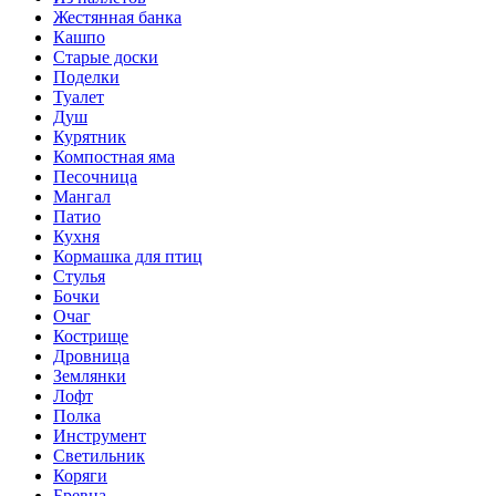
Жестянная банка
Кашпо
Старые доски
Поделки
Туалет
Душ
Курятник
Компостная яма
Песочница
Мангал
Патио
Кухня
Кормашка для птиц
Стулья
Бочки
Очаг
Кострище
Дровница
Землянки
Лофт
Полка
Инструмент
Светильник
Коряги
Бревна