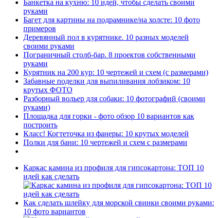
Банкетка на кухню: 10 идей, чтобы сделать своими
руками
Багет для картины на подрамнике/на холсте: 10 фото
примеров
Деревянный пол в курятнике. 10 разных моделей
своими руками
Пограничный столб-бар. 8 проектов собственными
руками
Курятник на 200 кур: 10 чертежей и схем (с размерами)
Забавные поделки для выпиливания лобзиком: 10
крутых ФОТО
Разборный вольер для собаки: 10 фотографий (своими
руками)
Площадка для горки - фото обзор 10 вариантов как
построить
Класс! Когтеточка из фанеры: 10 крутых моделей
Полки для бани: 10 чертежей и схем с размерами
Каркас камина из профиля для гипсокартона: ТОП 10
идей как сделать
Как сделать шлейку для морской свинки своими руками:
10 фото вариантов