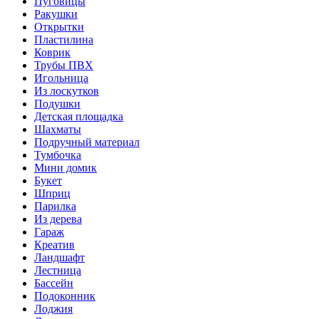
Пуговицы
Ракушки
Открытки
Пластилина
Коврик
Трубы ПВХ
Игольница
Из лоскутков
Подушки
Детская площадка
Шахматы
Подручный материал
Тумбочка
Мини домик
Букет
Шприц
Парилка
Из дерева
Гараж
Креатив
Ландшафт
Лестница
Бассейн
Подоконник
Лоджия