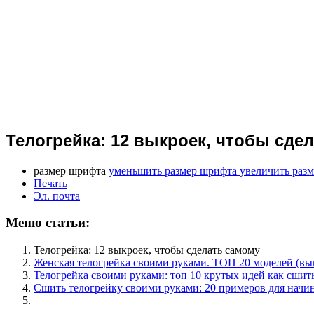
Телогрейка: 12 выкроек, чтобы сде
размер шрифта
уменьшить размер шрифта
увеличить раз
Печать
Эл. почта
Меню статьи:
Телогрейка: 12 выкроек, чтобы сделать самому
Женская телогрейка своими руками. ТОП 20 моделей (вы
Телогрейка своими руками: топ 10 крутых идей как сшит
Сшить телогрейку своими руками: 20 примеров для начи