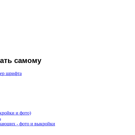
лать самому
мер шрифта
кройки и фото)
ь
нающих - фото и выкройки