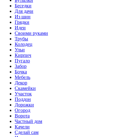
Бутылки
Беседки
Для дачи
Из шин
Грядки
Идеи
Своими руками
Трубы
Колодец
Ульи
Кирпич
Пугало
Забор
Бочка
Мебель
Декор
Скамейки
Участок
Поддон
Дорожки
Огород
Ворота
Частный дом
Качели
Сделай сам