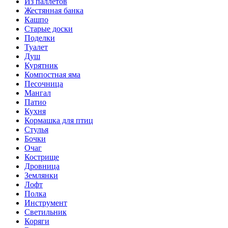
Из паллетов
Жестянная банка
Кашпо
Старые доски
Поделки
Туалет
Душ
Курятник
Компостная яма
Песочница
Мангал
Патио
Кухня
Кормашка для птиц
Стулья
Бочки
Очаг
Кострище
Дровница
Землянки
Лофт
Полка
Инструмент
Светильник
Коряги