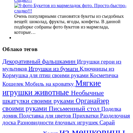
сладко!!!
Очень популярными становятся букеты из съедобных
вещей: шоколад, фрукты, ягоды, конфеты. В данной
подборке собраны фото букетов из мармелада,
которые…
Облако тегов
Декоративный фальшкамин
Игрушки герои из
Игрушки из бумаги
Ключницы из
мультиков
Кормушка для птиц своими руками
Косметичка
Мягкие
Кошелек
Мобиль на кроватку
игрушки животные
Необычные
шкатулки своими руками
Органайзер
своими руками
Письменный стол
Поделка
домик
Подставка для цветов
Прихватки
Разделочная
Сарай
доска
Разновидности ёлочных игрушек
из мешковины