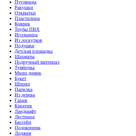
Пуговицы
Ракушки
Открытки
Пластилина
Коврик
Трубы ПВХ
Игольница
Из лоскутков
Подушки
Детская площадка
Шахматы
Подручный материал
Тумбочка
Мини домик
Букет
Шприц
Парилка
Из дерева
Гараж
Креатив
Ландшафт
Лестница
Бассейн
Подоконник
Лоджия