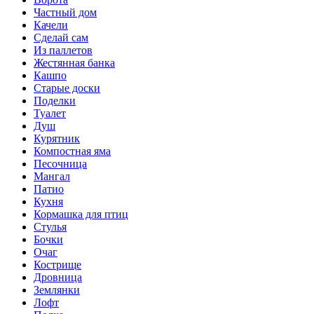
Частный дом
Качели
Сделай сам
Из паллетов
Жестянная банка
Кашпо
Старые доски
Поделки
Туалет
Душ
Курятник
Компостная яма
Песочница
Мангал
Патио
Кухня
Кормашка для птиц
Стулья
Бочки
Очаг
Кострище
Дровница
Землянки
Лофт