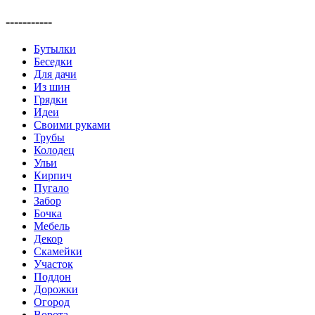
-----------
Бутылки
Беседки
Для дачи
Из шин
Грядки
Идеи
Своими руками
Трубы
Колодец
Ульи
Кирпич
Пугало
Забор
Бочка
Мебель
Декор
Скамейки
Участок
Поддон
Дорожки
Огород
Ворота