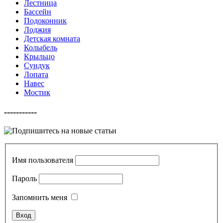
Лестница
Бассейн
Подоконник
Лоджия
Детская комната
Колыбель
Крыльцо
Сундук
Лопата
Навес
Мостик
-----------
Имя пользователя
Пароль
Запомнить меня