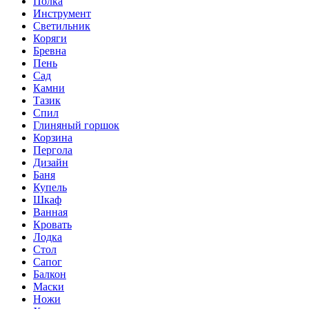
Полка
Инструмент
Светильник
Коряги
Бревна
Пень
Сад
Камни
Тазик
Спил
Глиняный горшок
Корзина
Пергола
Дизайн
Баня
Купель
Шкаф
Ванная
Кровать
Лодка
Стол
Сапог
Балкон
Маски
Ножи