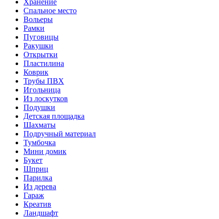
Хранение
Спальное место
Вольеры
Рамки
Пуговицы
Ракушки
Открытки
Пластилина
Коврик
Трубы ПВХ
Игольница
Из лоскутков
Подушки
Детская площадка
Шахматы
Подручный материал
Тумбочка
Мини домик
Букет
Шприц
Парилка
Из дерева
Гараж
Креатив
Ландшафт