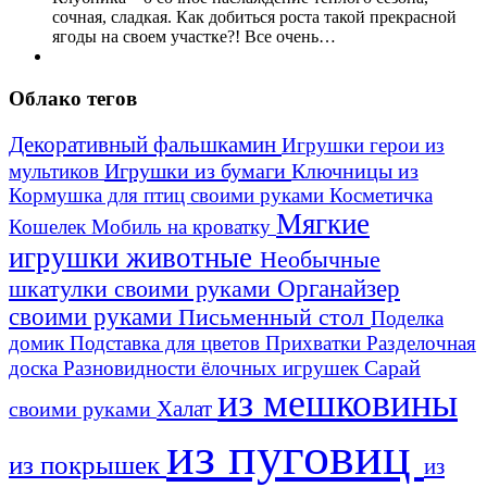
сочная, сладкая. Как добиться роста такой прекрасной
ягоды на своем участке?! Все очень…
Облако тегов
Декоративный фальшкамин
Игрушки герои из
Игрушки из бумаги
Ключницы из
мультиков
Кормушка для птиц своими руками
Косметичка
Мягкие
Кошелек
Мобиль на кроватку
игрушки животные
Необычные
шкатулки своими руками
Органайзер
своими руками
Письменный стол
Поделка
домик
Подставка для цветов
Прихватки
Разделочная
Сарай
доска
Разновидности ёлочных игрушек
из мешковины
Халат
своими руками
из пуговиц
из покрышек
из