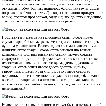
техники со знаком качества два года валялось на свалке под
открытым небом. Купить пришлось баллончик грунт-эмали
по ржавчине белого цвета. Две корзинки-кашпо прикрутили к
велику толстой проволокой, одну к рулю, другую к сидению,
с которого сняли остатки бывшего покрытия.
Подставка для цветов из велосипеда сама по себе может
служить арт-объектом, цветы же всегда считались, и не зря,
лучшим украшением. Велосипед со своими грациозными
линиями будто создан, чтобы стать основой цветочной
композиции. Обладая навыками сварки, можно создать
сварную конструкцию в форме «железного коня», но не все
имеют такие навыки. Плюс это время, деньги, усилия и
старания, стремления что-то где-то достать, купить,
заполучить, словом, куча хлопот. Зато старое средство
передвижения, извлеченное из сарая, возни потребует мало,
всего лишь закрепить на нем емкости с цветами. Можно
выкрасить в свой любимый цвет, если вид велика совсем уж
неприглядный.
Велосипед подставка для цветов может быть и декоративной,