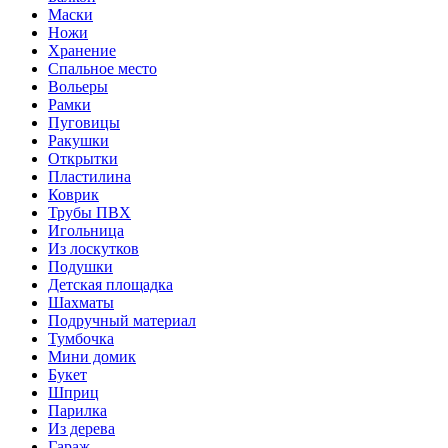
Маски
Ножи
Хранение
Спальное место
Вольеры
Рамки
Пуговицы
Ракушки
Открытки
Пластилина
Коврик
Трубы ПВХ
Игольница
Из лоскутков
Подушки
Детская площадка
Шахматы
Подручный материал
Тумбочка
Мини домик
Букет
Шприц
Парилка
Из дерева
Гараж