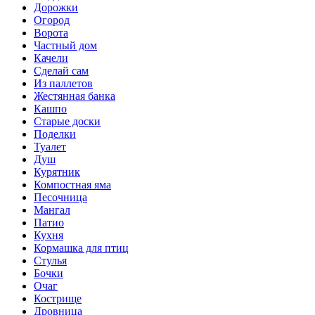
Дорожки
Огород
Ворота
Частный дом
Качели
Сделай сам
Из паллетов
Жестянная банка
Кашпо
Старые доски
Поделки
Туалет
Душ
Курятник
Компостная яма
Песочница
Мангал
Патио
Кухня
Кормашка для птиц
Стулья
Бочки
Очаг
Кострище
Дровница