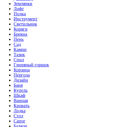
Землянки
Лофт
Полка
Инструмент
Светильник
Коряги
Бревна
Пень
Сад
Камни
Тазик
Спил
Глиняный горшок
Корзина
Пергола
Дизайн
Баня
Купель
Шкаф
Ванная
Кровать
Лодка
Стол
Сапог
Балкон