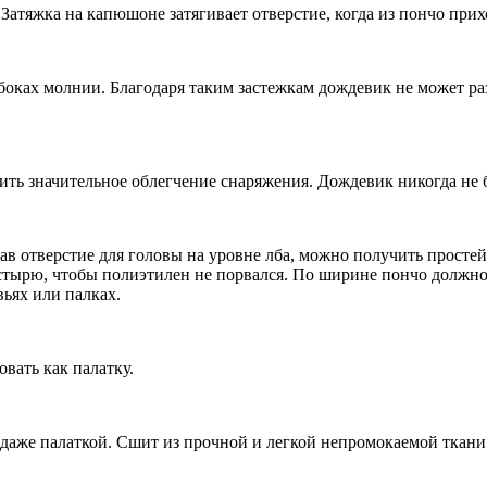
Затяжка на капюшоне затягивает отверстие, когда из пончо прихо
 боках молнии. Благодаря таким застежкам дождевик не может р
ь значительное облегчение снаряжения. Дождевик никогда не буд
в отверстие для головы на уровне лба, можно получить просте
стырю, чтобы полиэтилен не порвался. По ширине пончо должно 
вьях или палках.
вать как палатку.
даже палаткой. Сшит из прочной и легкой непромокаемой ткани