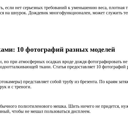
ь, если нет серьезных требований к уменьшению веса, плотная 
ся на шнурок. Дождевик многофункционален, может служить тен
ами: 10 фотографий разных моделей
но при атмосферных осадках вроде дождя фотографировать не п
водоотталкивающей ткани. Статья предоставляет 10 фотографий
отокамеры) представляет собой трубу из брезента. По краям зат
ук и с треноги.
обычного полиэтиленового мешка. Шить ничего не придется, ну
ный, чтобы не мешал пользоваться дисплеем.