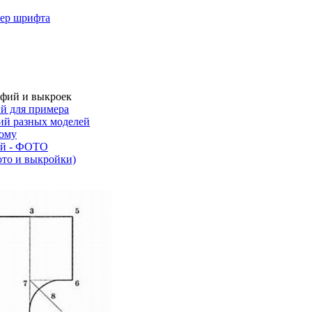
мер шрифта
афий и выкроек
й для примера
ий разных моделей
мому
ей - ФОТО
ото и выкройки)