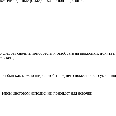
 увеличив данные размеры. Капюшон на резинке.
 следует сначала приобрести и разобрать на выкройки, понять 
елескопу.
ы он был как можно шире, чтобы под него поместилась сумка ил
В таком цветовом исполнении подойдет для девочки.