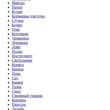
Мангал
Патио
Кухня
Кормашка для птиц
Стулья
Бочки
Очаг
Кострище
Дровница
Землянки
Лофт
Полка
Инструмент
Светильник
Коряги
Бревна
Пень
Сад
Камни
Тазик
Спил
Глиняный горшок
Корзина
Пергола
Дизайн