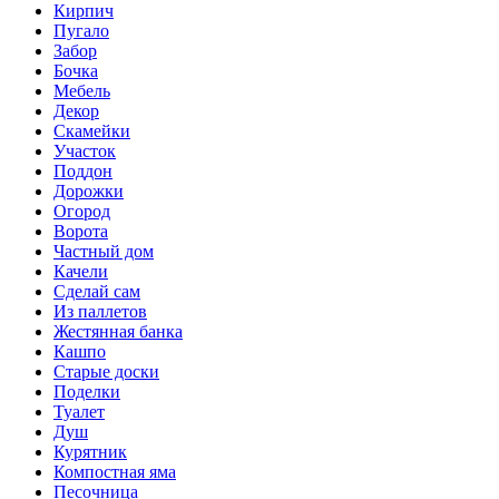
Кирпич
Пугало
Забор
Бочка
Мебель
Декор
Скамейки
Участок
Поддон
Дорожки
Огород
Ворота
Частный дом
Качели
Сделай сам
Из паллетов
Жестянная банка
Кашпо
Старые доски
Поделки
Туалет
Душ
Курятник
Компостная яма
Песочница