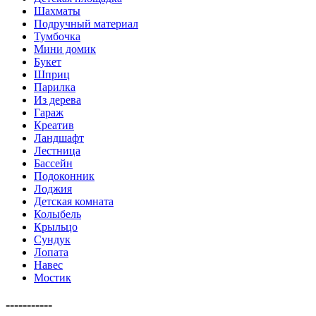
Шахматы
Подручный материал
Тумбочка
Мини домик
Букет
Шприц
Парилка
Из дерева
Гараж
Креатив
Ландшафт
Лестница
Бассейн
Подоконник
Лоджия
Детская комната
Колыбель
Крыльцо
Сундук
Лопата
Навес
Мостик
-----------