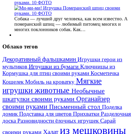
руками. 10 ФОТО
Собака — лучший друг человека, как всем известно. А
померанский шпиц — любимый питомец многих и
многих поклонников собак. Как…
Облако тегов
Декоративный фальшкамин
Игрушки герои из
Игрушки из бумаги
Ключницы из
мультиков
Кормушка для птиц своими руками
Косметичка
Мягкие
Кошелек
Мобиль на кроватку
игрушки животные
Необычные
шкатулки своими руками
Органайзер
своими руками
Письменный стол
Поделка
домик
Подставка для цветов
Прихватки
Разделочная
Сарай
доска
Разновидности ёлочных игрушек
из мешковины
Халат
своими руками