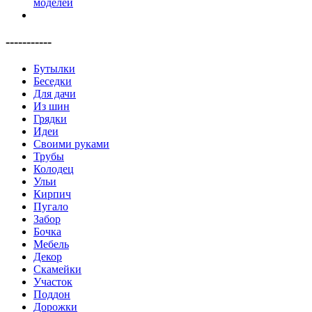
-----------
Бутылки
Беседки
Для дачи
Из шин
Грядки
Идеи
Своими руками
Трубы
Колодец
Ульи
Кирпич
Пугало
Забор
Бочка
Мебель
Декор
Скамейки
Участок
Поддон
Дорожки