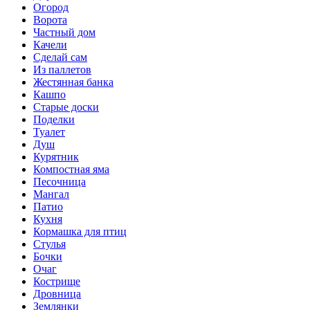
Огород
Ворота
Частный дом
Качели
Сделай сам
Из паллетов
Жестянная банка
Кашпо
Старые доски
Поделки
Туалет
Душ
Курятник
Компостная яма
Песочница
Мангал
Патио
Кухня
Кормашка для птиц
Стулья
Бочки
Очаг
Кострище
Дровница
Землянки