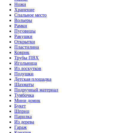
Ножи
Хранение
Спальное место
Вольеры
Рамки
Пуговицы
Ракушки
Открытки
Пластилина
Коврик
Трубы ПВХ
Игольница
Из лоскутков
Подушки
Детская площадка
Шахматы
Подручный материал
Тумбочка
Мини домик
Букет
Шприц
Парилка
Из дерева
Гараж
Креатив