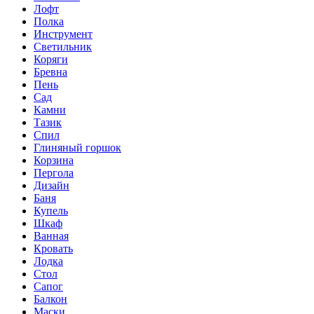
Лофт
Полка
Инструмент
Светильник
Коряги
Бревна
Пень
Сад
Камни
Тазик
Спил
Глиняный горшок
Корзина
Пергола
Дизайн
Баня
Купель
Шкаф
Ванная
Кровать
Лодка
Стол
Сапог
Балкон
Маски