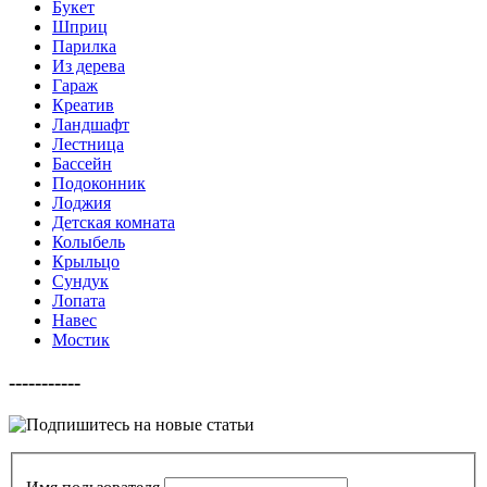
Букет
Шприц
Парилка
Из дерева
Гараж
Креатив
Ландшафт
Лестница
Бассейн
Подоконник
Лоджия
Детская комната
Колыбель
Крыльцо
Сундук
Лопата
Навес
Мостик
-----------