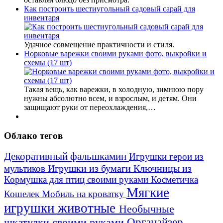
Как построить шестиугольный садовый сарай для
инвентаря
Удачное совмещение практичности и стиля.
Норковые варежки своими руками фото, выкройки и
схемы (17 шт)
Такая вещь, как варежки, в холодную, зимнюю пору
нужны абсолютно всем, и взрослым, и детям. Они
защищают руки от переохлаждения,…
Облако тегов
Декоративный фальшкамин
Игрушки герои из
Игрушки из бумаги
Ключницы из
мультиков
Кормушка для птиц своими руками
Косметичка
Мягкие
Кошелек
Мобиль на кроватку
игрушки животные
Необычные
шкатулки своими руками
Органайзер