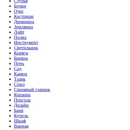
Стулья
Бочки
Очаг
Кострище
Дровница
Землянки
Лофт
Полка
Инструмент
Светильник
Коряги
Бревна
Пень
Сад
Камни
Тазик
Спил
Глиняный горшок
Корзина
Пергола
Дизайн
Баня
Купель
Шкаф
Ванная