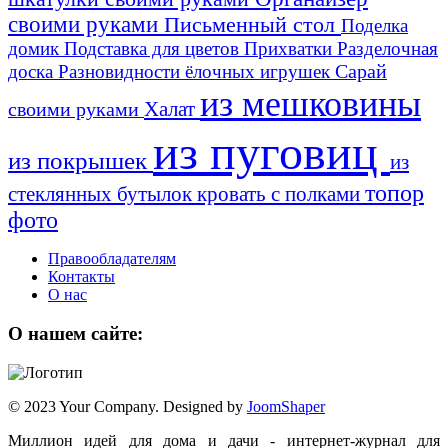
своими руками
Письменный стол
Поделка
домик
Подставка для цветов
Прихватки
Разделочная
Сарай
доска
Разновидности ёлочных игрушек
из мешковины
Халат
своими руками
из пуговиц
из покрышек
из
топор
стеклянных бутылок
кровать с полками
фото
Правообладателям
Контакты
О нас
О нашем сайте:
© 2023 Your Company. Designed by
JoomShaper
Миллион идей для дома и дачи - интернет-журнал для