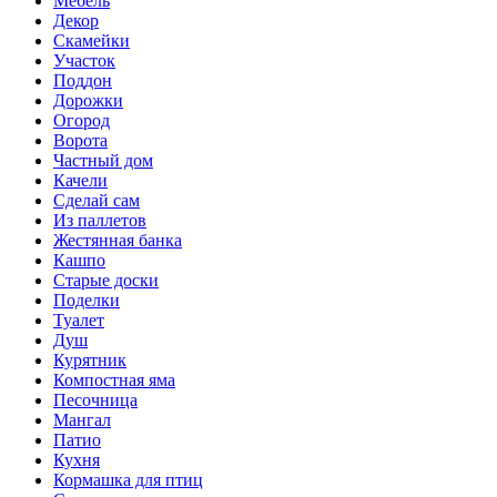
Мебель
Декор
Скамейки
Участок
Поддон
Дорожки
Огород
Ворота
Частный дом
Качели
Сделай сам
Из паллетов
Жестянная банка
Кашпо
Старые доски
Поделки
Туалет
Душ
Курятник
Компостная яма
Песочница
Мангал
Патио
Кухня
Кормашка для птиц