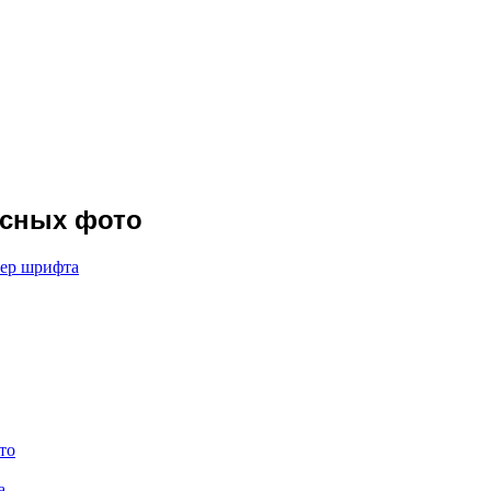
есных фото
мер шрифта
то
а