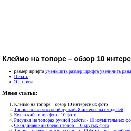
Клеймо на топоре – обзор 10 интер
размер шрифта
уменьшить размер шрифта
увеличить раз
Печать
Эл. почта
Меню статьи:
Клеймо на топоре – обзор 10 интересных фото
Топор с пластмассовой ручкой: 8 интересных моделей
Кельтский топор фото: 10 фото
Рисунки на топорах ручной работы - 10 изумительных фо
Скандинавский боевой топор - 10 крутых фото
Топоры, переделанные из старых. 10 фото – мега подборк