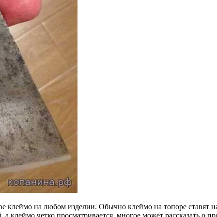
вое клеймо на любом изделии. Обычно клеймо на топоре ставят н
ий, а клеймо четко просматривается, многое может рассказать о 