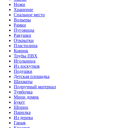
Ножи
Хранение
Спальное место
Вольеры
Рамки
Пуговицы
Ракушки
Открытки
Пластилина
Коврик
Трубы ПВХ
Игольница
Из лоскутков
Подушки
Детская площадка
Шахматы
Подручный материал
Тумбочка
Мини домик
Букет
Шприц
Парилка
Из дерева
Гараж
Креатив