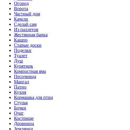
Огород
Ворота
Частный дом
Качели
Сделай сам
Из паллетов
Жестянная банка
Кашпо
Старые доски
Поделки
Туалет
Душ
Курятник
Компостная яма
Песочница
Мангал
Патио
Кухня
Кормашка для птиц
Стулья
Бочки
Очаг
Кострище
Дровница
Землянки