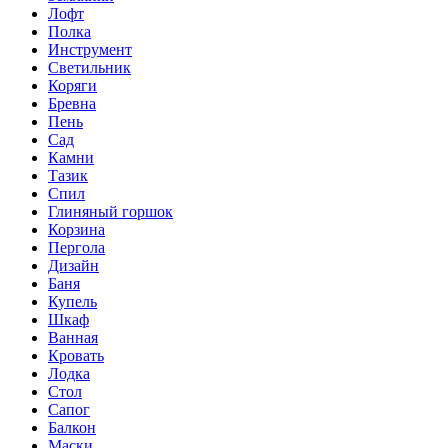
Лофт
Полка
Инструмент
Светильник
Коряги
Бревна
Пень
Сад
Камни
Тазик
Спил
Глиняный горшок
Корзина
Пергола
Дизайн
Баня
Купель
Шкаф
Ванная
Кровать
Лодка
Стол
Сапог
Балкон
Маски