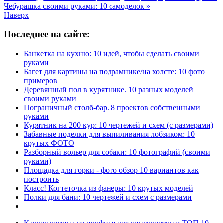
Чебурашка своими руками: 10 самоделок »
Наверх
Последнее на сайте:
Банкетка на кухню: 10 идей, чтобы сделать своими
руками
Багет для картины на подрамнике/на холсте: 10 фото
примеров
Деревянный пол в курятнике. 10 разных моделей
своими руками
Пограничный столб-бар. 8 проектов собственными
руками
Курятник на 200 кур: 10 чертежей и схем (с размерами)
Забавные поделки для выпиливания лобзиком: 10
крутых ФОТО
Разборный вольер для собаки: 10 фотографий (своими
руками)
Площадка для горки - фото обзор 10 вариантов как
построить
Класс! Когтеточка из фанеры: 10 крутых моделей
Полки для бани: 10 чертежей и схем с размерами
Каркас камина из профиля для гипсокартона: ТОП 10