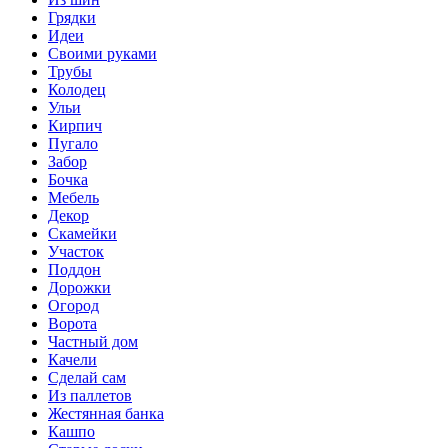
Грядки
Идеи
Своими руками
Трубы
Колодец
Ульи
Кирпич
Пугало
Забор
Бочка
Мебель
Декор
Скамейки
Участок
Поддон
Дорожки
Огород
Ворота
Частный дом
Качели
Сделай сам
Из паллетов
Жестянная банка
Кашпо