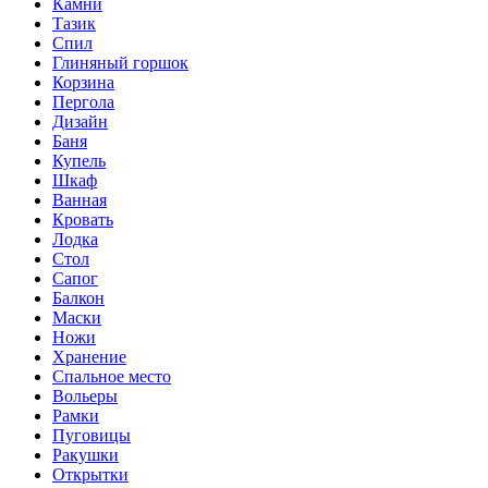
Камни
Тазик
Спил
Глиняный горшок
Корзина
Пергола
Дизайн
Баня
Купель
Шкаф
Ванная
Кровать
Лодка
Стол
Сапог
Балкон
Маски
Ножи
Хранение
Спальное место
Вольеры
Рамки
Пуговицы
Ракушки
Открытки