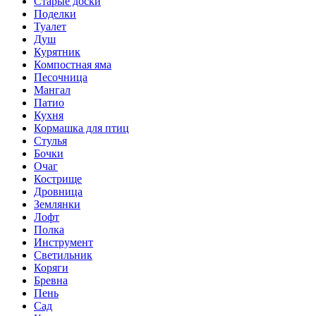
Старые доски
Поделки
Туалет
Душ
Курятник
Компостная яма
Песочница
Мангал
Патио
Кухня
Кормашка для птиц
Стулья
Бочки
Очаг
Кострище
Дровница
Землянки
Лофт
Полка
Инструмент
Светильник
Коряги
Бревна
Пень
Сад