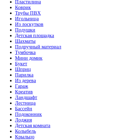
Пластилина
Коврик
Трубы ПВХ
Игольница
Из лоскутков
Подушки
Детская площадка
Шахматы
Подручный материал
Тумбочка
Мини домик
Букет
Шприц
Парилка
Из дерева
Гараж
Креатив
Ландшафт
Лестница
Бассейн
Подоконник
Лоджия
Детская комната
Колыбель
Крыльцо