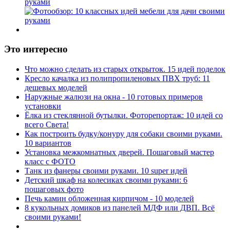
руками
Это интересно
Что можно сделать из старых открыток. 15 идей поделок
Кресло качалка из полипропиленовых ПВХ труб: 11
дешевых моделей
Наружные жалюзи на окна - 10 готовых примеров
установки
Ёлка из стеклянной бутылки. Фоторепортаж: 10 идей со
всего Света!
Как построить будку/конуру для собаки своими руками.
10 вариантов
Установка межкомнатных дверей. Пошаговый мастер
класс с ФОТО
Танк из фанеры своими руками. 10 super идей
Детский шкаф на колесиках своими руками: 6
пошаговых фото
Печь камин обложенная кирпичом - 10 моделей
8 кукольных домиков из панелей МДФ или ДВП. Всё
своими руками!