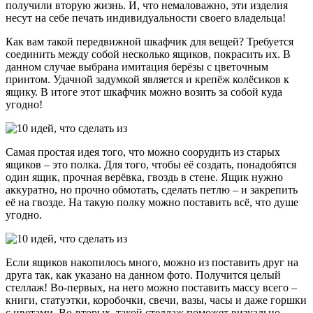
получили вторую жизнь. И, что немаловажно, эти изделия
несут на себе печать индивидуальности своего владельца!
Как вам такой передвижной шкафчик для вещей? Требуется
соединить между собой несколько ящиков, покрасить их. В
данном случае выбрана имитация берёзы с цветочным
принтом. Удачной задумкой является и крепёж колёсиков к
ящику. В итоге этот шкафчик можно возить за собой куда
угодно!
Самая простая идея того, что можно соорудить из старых
ящиков – это полка. Для того, чтобы её создать, понадобятся
один ящик, прочная верёвка, гвоздь в стене. Ящик нужно
аккуратно, но прочно обмотать, сделать петлю – и закрепить
её на гвозде. На такую полку можно поставить всё, что душе
угодно.
Если ящиков накопилось много, можно из поставить друг на
друга так, как указано на данном фото. Получится целый
стеллаж! Во-первых, на него можно поставить массу всего –
книги, статуэтки, коробочки, свечи, вазы, часы и даже горшки
с цветами. Во-вторых, такой стеллаж поможет визуально