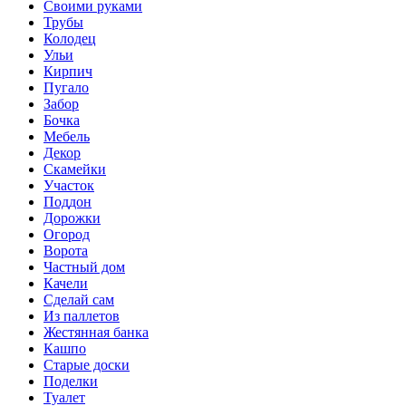
Своими руками
Трубы
Колодец
Ульи
Кирпич
Пугало
Забор
Бочка
Мебель
Декор
Скамейки
Участок
Поддон
Дорожки
Огород
Ворота
Частный дом
Качели
Сделай сам
Из паллетов
Жестянная банка
Кашпо
Старые доски
Поделки
Туалет