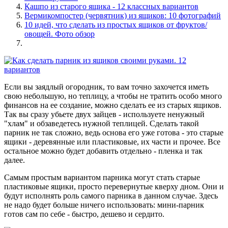
Кашпо из старого ящика - 12 классных вариантов
Вермикомпостер (червятник) из ящиков: 10 фотографий
10 идей, что сделать из простых ящиков от фруктов/
овощей. Фото обзор
Если вы заядлый огородник, то вам точно захочется иметь
свою небольшую, но теплицу, а чтобы не тратить особо много
финансов на ее создание, можно сделать ее из старых ящиков.
Так вы сразу убьете двух зайцев - используете ненужный
"хлам" и обзаведетесь нужной теплицей. Сделать такой
парник не так сложно, ведь основа его уже готова - это старые
ящики - деревянные или пластиковые, их части и прочее. Все
остальное можно будет добавить отдельно - пленка и так
далее.
Самым простым вариантом парника могут стать старые
пластиковые ящики, просто перевернутые кверху дном. Они и
будут исполнять роль самого парника в данном случае. Здесь
не надо будет больше ничего использовать: мини-парник
готов сам по себе - быстро, дешево и сердито.