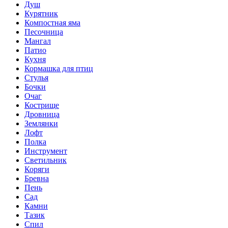
Душ
Курятник
Компостная яма
Песочница
Мангал
Патио
Кухня
Кормашка для птиц
Стулья
Бочки
Очаг
Кострище
Дровница
Землянки
Лофт
Полка
Инструмент
Светильник
Коряги
Бревна
Пень
Сад
Камни
Тазик
Спил