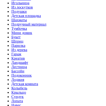
Игольница
Из лоскутков
Подушки
Детская площадка
Шахматы
Подручный материал
Тумбочка
Мини домик
Букет
Шприц
Парилка
Из дерева
Гараж
Креатив
Ландшафт
Лестница
Бассейн
Подоконник
Лоджия
Детская комната
Колыбель
Крыльцо
Сундук
Лопата
Навес