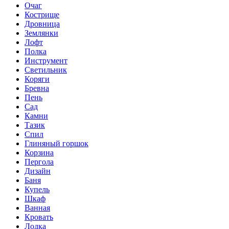
Очаг
Кострище
Дровница
Землянки
Лофт
Полка
Инструмент
Светильник
Коряги
Бревна
Пень
Сад
Камни
Тазик
Спил
Глиняный горшок
Корзина
Пергола
Дизайн
Баня
Купель
Шкаф
Ванная
Кровать
Лодка