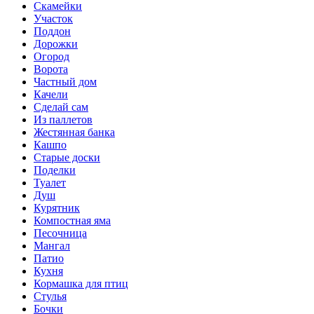
Скамейки
Участок
Поддон
Дорожки
Огород
Ворота
Частный дом
Качели
Сделай сам
Из паллетов
Жестянная банка
Кашпо
Старые доски
Поделки
Туалет
Душ
Курятник
Компостная яма
Песочница
Мангал
Патио
Кухня
Кормашка для птиц
Стулья
Бочки