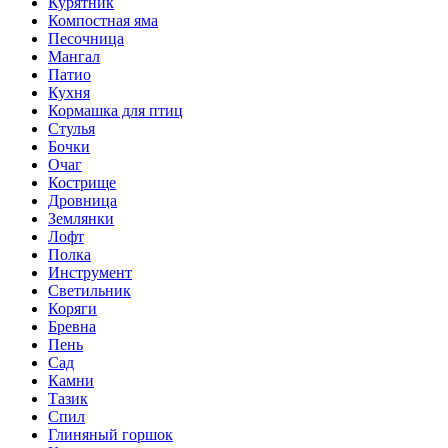
Курятник
Компостная яма
Песочница
Мангал
Патио
Кухня
Кормашка для птиц
Стулья
Бочки
Очаг
Кострище
Дровница
Землянки
Лофт
Полка
Инструмент
Светильник
Коряги
Бревна
Пень
Сад
Камни
Тазик
Спил
Глиняный горшок