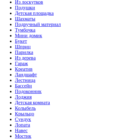
Из лоскутков
Подушки
Детская площадка
Шахматы
Подручный материал
Тумбочка
Мини домик
Букет
Шприц
Парилка
Из дерева
Гараж
Креатив
Ландшафт
Лестница
Бассейн
Подоконник
Лоджия
Детская комната
Колыбель
Крыльцо
Сундук
Лопата
Навес
Мостик