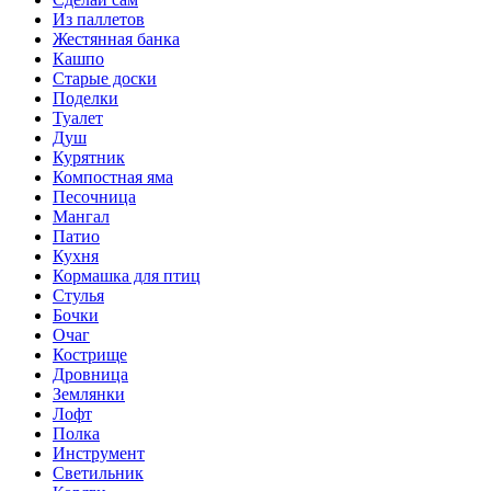
Из паллетов
Жестянная банка
Кашпо
Старые доски
Поделки
Туалет
Душ
Курятник
Компостная яма
Песочница
Мангал
Патио
Кухня
Кормашка для птиц
Стулья
Бочки
Очаг
Кострище
Дровница
Землянки
Лофт
Полка
Инструмент
Светильник