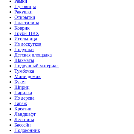
Рамки
Пуговицы
Ракушки
Открытки
Пластилина
Коврик
Трубы ПВХ
Игольница
Из лоскутков
Подушки
Детская площадка
Шахматы
Подручный материал
Тумбочка
Мини домик
Букет
Шприц
Парилка
Из дерева
Гараж
Креатив
Ландшафт
Лестница
Бассейн
Подоконник