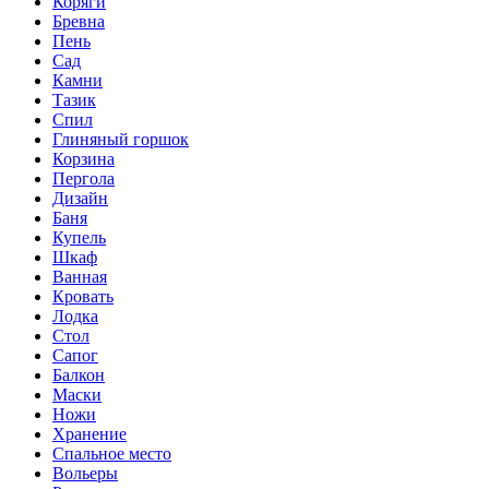
Коряги
Бревна
Пень
Сад
Камни
Тазик
Спил
Глиняный горшок
Корзина
Пергола
Дизайн
Баня
Купель
Шкаф
Ванная
Кровать
Лодка
Стол
Сапог
Балкон
Маски
Ножи
Хранение
Спальное место
Вольеры