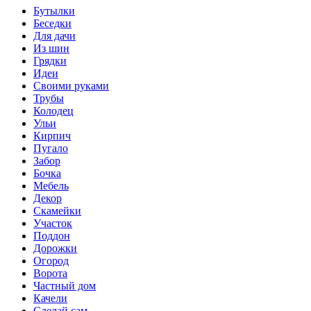
Бутылки
Беседки
Для дачи
Из шин
Грядки
Идеи
Своими руками
Трубы
Колодец
Ульи
Кирпич
Пугало
Забор
Бочка
Мебель
Декор
Скамейки
Участок
Поддон
Дорожки
Огород
Ворота
Частный дом
Качели
Сделай сам