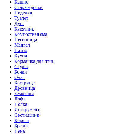
Кашпо
Старые доски
Поделки
Туалет
Душ
Курятник
Компостная яма
Песочница
Мангал
Патио
Кухня
Кормашка для птиц
Стулья
Бочки
Очаг
Кострище
Дровница
Землянки
Лофт
Полка
Инструмент
Светильник
Коряги
Бревна
Пень