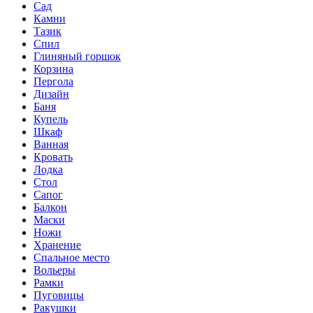
Сад
Камни
Тазик
Спил
Глиняный горшок
Корзина
Пергола
Дизайн
Баня
Купель
Шкаф
Ванная
Кровать
Лодка
Стол
Сапог
Балкон
Маски
Ножи
Хранение
Спальное место
Вольеры
Рамки
Пуговицы
Ракушки