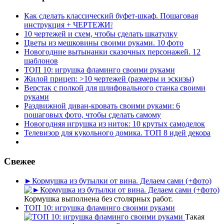
Как сделать классический буфет-шкаф. Пошаговая
инструкция + ЧЕРТЕЖИ❕
10 чертежей и схем, чтобы сделать шкатулку
Цветы из мешковины своими руками. 10 фото
Новогодние вытынанки сказочных персонажей. 12
шаблонов
ТОП 10: игрушка фламинго своими руками
Жилой прицеп: >10 чертежей (размеры и эскизы)
Верстак с полкой для шлифовального станка своими
руками
Раздвижной диван-кровать своими руками: 6
пошаговых фото, чтобы сделать самому
Новогодняя игрушка из ниток: 10 крутых самоделок
Телевизор для кукольного домика. ТОП 8 идей декора
Свежее
►Кормушка из бутылки от вина. Делаем сами (+фото)
Кормушка выполнена без столярных работ.
ТОП 10: игрушка фламинго своими руками
Такая