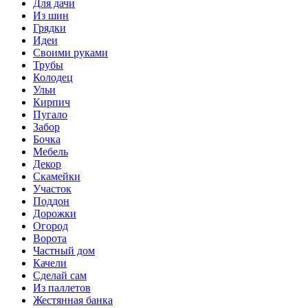
Для дачи
Из шин
Грядки
Идеи
Своими руками
Трубы
Колодец
Ульи
Кирпич
Пугало
Забор
Бочка
Мебель
Декор
Скамейки
Участок
Поддон
Дорожки
Огород
Ворота
Частный дом
Качели
Сделай сам
Из паллетов
Жестянная банка