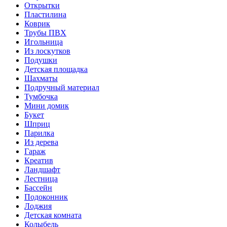
Открытки
Пластилина
Коврик
Трубы ПВХ
Игольница
Из лоскутков
Подушки
Детская площадка
Шахматы
Подручный материал
Тумбочка
Мини домик
Букет
Шприц
Парилка
Из дерева
Гараж
Креатив
Ландшафт
Лестница
Бассейн
Подоконник
Лоджия
Детская комната
Колыбель