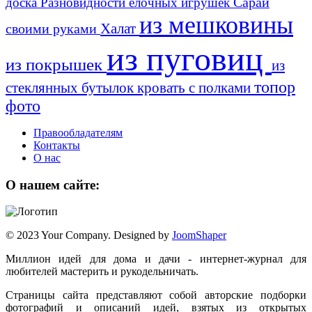
Сарай
доска
Разновидности ёлочных игрушек
из мешковины
Халат
своими руками
из пуговиц
из покрышек
из
топор
стеклянных бутылок
кровать с полками
фото
Правообладателям
Контакты
О нас
О нашем сайте:
© 2023 Your Company. Designed by
JoomShaper
Миллион идей для дома и дачи - интернет-журнал для
любителей мастерить и рукодельничать.
Страницы сайта представляют собой авторские подборки
фотографий и описаний идей, взятых из открытых