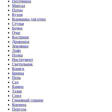
Песочница
Мангал
Патио
Кухня
Кормашка для птиц
Стулья
Бочки
Очаг
Кострище
Дровница
Землянки
Лофт
Полка
Инструмент
Светильник
Коряги
Бревна
Пень
Сад
Камни
Тазик
Спил
Глиняный горшок
Корзина
Пергола