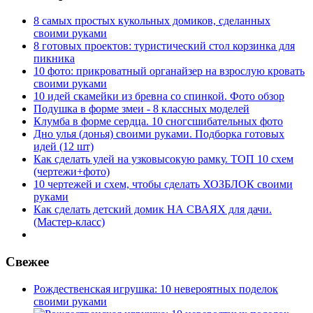
8 самых простых кукольных домиков, сделанных
своими руками
8 готовых проектов: туристический стол корзинка для
пикника
10 фото: прикроватный органайзер на взрослую кровать
своими руками
10 идей скамейки из бревна со спинкой. Фото обзор
Подушка в форме змеи - 8 классных моделей
Клумба в форме сердца. 10 сногсшибательных фото
Дно улья (донья) своими руками. Подборка готовых
идей (12 шт)
Как сделать улей на узковысокую рамку. ТОП 10 схем
(чертежи+фото)
10 чертежей и схем, чтобы сделать ХОЗБЛОК своими
руками
Как сделать детский домик НА СВАЯХ для дачи.
(Мастер-класс)
Свежее
Рождественская игрушка: 10 невероятных поделок
своими руками