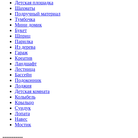
Детская площадка
Шахматы
Подручный материал
Тумбочка
Мини домик
Букет
Шприц
Парилка
Из дерева
Гараж
Креатив
Ландшафт
Лестница
Бассейн
Подоконник
Лоджия
Детская комната
Колыбель
Крыльцо
Сундук
Лопата
Навес
Мостик
-----------