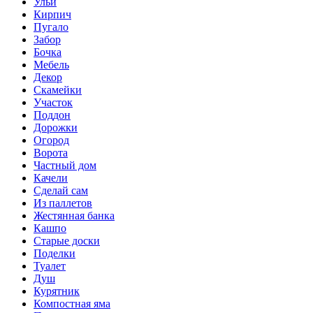
Ульи
Кирпич
Пугало
Забор
Бочка
Мебель
Декор
Скамейки
Участок
Поддон
Дорожки
Огород
Ворота
Частный дом
Качели
Сделай сам
Из паллетов
Жестянная банка
Кашпо
Старые доски
Поделки
Туалет
Душ
Курятник
Компостная яма