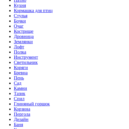
Патио
Кухня
Кормашка для птиц
Стулья
Бочки
Очаг
Кострище
Дровница
Землянки
Лофт
Полка
Инструмент
Светильник
Коряги
Бревна
Пень
Сад
Камни
Тазик
Спил
Глиняный горшок
Корзина
Пергола
Дизайн
Баня