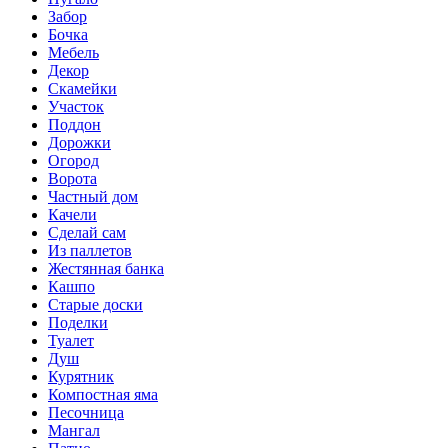
Забор
Бочка
Мебель
Декор
Скамейки
Участок
Поддон
Дорожки
Огород
Ворота
Частный дом
Качели
Сделай сам
Из паллетов
Жестянная банка
Кашпо
Старые доски
Поделки
Туалет
Душ
Курятник
Компостная яма
Песочница
Мангал