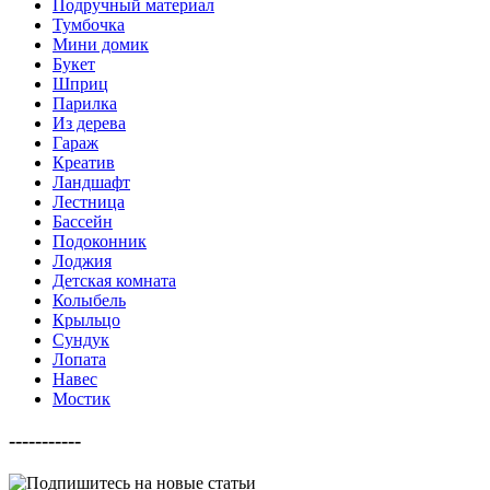
Подручный материал
Тумбочка
Мини домик
Букет
Шприц
Парилка
Из дерева
Гараж
Креатив
Ландшафт
Лестница
Бассейн
Подоконник
Лоджия
Детская комната
Колыбель
Крыльцо
Сундук
Лопата
Навес
Мостик
-----------