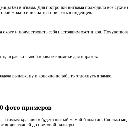
цы без вигвама. Для постройки вигвама подходило все сухие ве
торой можно и поспать и поиграть в индейцев.
хоту и почувствовать себя настоящим охотников. Почувствоват
, играя вот такой кроватке домике для пиратов.
ча рыцаря, ну и конечно не забыть отдохнуть в замке.
10 фото примеров
 а самым красивым будет сшитый мамой балдахин. Сколько модел
от видов тканей до цветовой палитры.