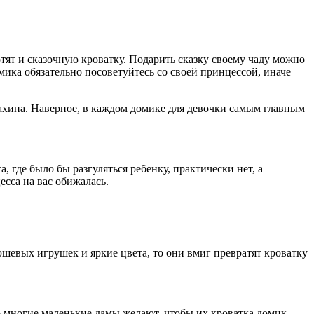
т и сказочную кроватку. Подарить сказку своему чаду можно
мика обязательно посоветуйтесь со своей принцессой, иначе
ахина. Наверное, в каждом домике для девочки самым главным
где было бы разгуляться ребенку, практически нет, а
есса на вас обижалась.
шевых игрушек и яркие цвета, то они вмиг превратят кроватку
 многие маленькие дамы желают, чтобы их кроватка домик