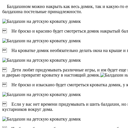
Балдахином можно накрыть как весь домик, так и какую-то его
балдахина постельные принадлежности.
Не броско и красиво будет смотреться домик накрытый балд
На кроватке домик необязательно делать окна на крыше и по 
Дети любят придумывать различные игры, и им будет еще инте
и дверью превратят кроватку в настоящий домик.
Не броско и изыскано будет смотреться кроватка домик, у ко
Если у вас нет времени придумывать и шить балдахин, но в 
кустарников вокруг дома.