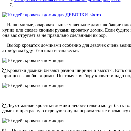
Наши милые, очаровательные маленькие дамы любящие плюшевы
купив или сделав своими руками кроватку домик. Если будите 
она вас отругает за не правильно сделанный выбор.
Выбор кроваток домиками особенно для девочек очень велик,
атрибутом будут бантики и занавески.
Кроватки домики бывают разной ширины и высоты. Есть очень м
принцессы любят хоромы. Поэтому к выбору кроватки надо подх
Двухэтажные кроватки домики необязательно могут быть тольк
домик в прекрасную игровую зону на первом этаже и комнату 
Поскольку девочки немного капризные, но на, то они и дево