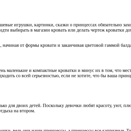
е игрушки, картинки, сказки о принцессах обязательно захотя
идти выбирать в магазин кровать или делать чертеж кроватки до
 начиная от формы кровати и заканчивая цветовой гаммой балд
аленькие и компактные кроватки и минус их в том, что места, 
одить со всей серьезностью, если не хотите, что бы ваша принц
о для двоих детей. Поскольку девочки любят красоту, уют, плю
отдыха на втором.
чки, ведь они наши принцессы, а принцессы все капризные. То