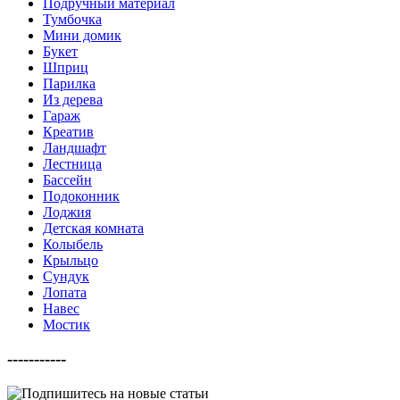
Подручный материал
Тумбочка
Мини домик
Букет
Шприц
Парилка
Из дерева
Гараж
Креатив
Ландшафт
Лестница
Бассейн
Подоконник
Лоджия
Детская комната
Колыбель
Крыльцо
Сундук
Лопата
Навес
Мостик
-----------