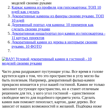
моделей своими руками
Каркас камина из профиля для гипсокартона: ТОП 10
идей как сделать
Декоративные камины из фанеры своими руками. ТОП
10 идей
Деревянный портал для камина: 10 примеров как
сделать своими руками
Декоративная ниша/портал под камин из гипсокартона -
11 крутых проектов
Декоративный камин из дерева в интерьере своими
руками. 10 ФОТО
Часто дома раздражают пустующие углы. Все время в голове
крутится идея о том, что это пространство в углу могло бы
быть полезным. Например, декоративный фальш-камин
прекрасно впишется в угол вашей гостиной. Камин не только
заполнит пустующее пространство, но и станет отличным
решением для тех, у кого угол гостиной – единственное
свободное место для подобного предмета уюта. Сделать
камин вам поможет пенопласт, картон, даже дерево. Все
зависит от ваших возможностей и желаний. Подборка ниже