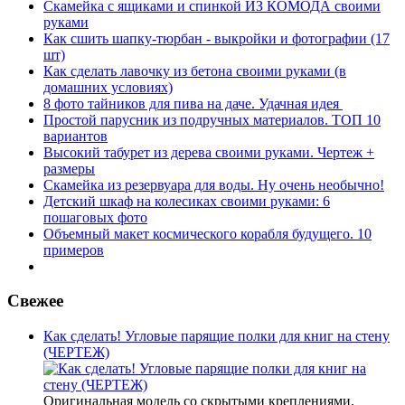
Скамейка с ящиками и спинкой ИЗ КОМОДА своими
руками
Как сшить шапку-тюрбан - выкройки и фотографии (17
шт)
Как сделать лавочку из бетона своими руками (в
домашних условиях)
8 фото тайников для пива на даче. Удачная идея
Простой парусник из подручных материалов. ТОП 10
вариантов
Высокий табурет из дерева своими руками. Чертеж +
размеры
Скамейка из резервуара для воды. Ну очень необычно!
Детский шкаф на колесиках своими руками: 6
пошаговых фото
Объемный макет космического корабля будущего. 10
примеров
Свежее
Как сделать! Угловые парящие полки для книг на стену
(ЧЕРТЕЖ)
Оригинальная модель со скрытыми креплениями.