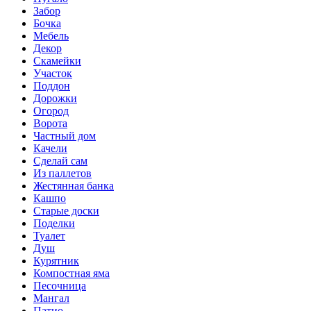
Забор
Бочка
Мебель
Декор
Скамейки
Участок
Поддон
Дорожки
Огород
Ворота
Частный дом
Качели
Сделай сам
Из паллетов
Жестянная банка
Кашпо
Старые доски
Поделки
Туалет
Душ
Курятник
Компостная яма
Песочница
Мангал
Патио