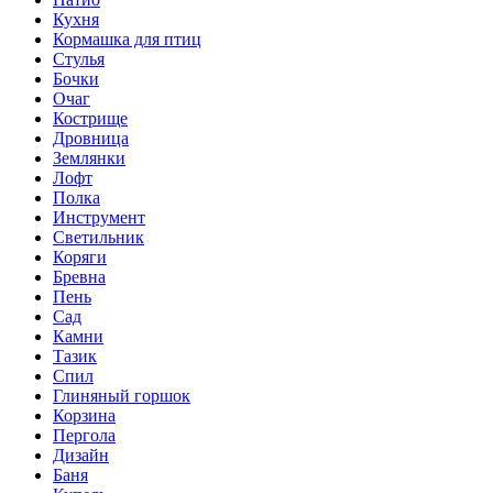
Кухня
Кормашка для птиц
Стулья
Бочки
Очаг
Кострище
Дровница
Землянки
Лофт
Полка
Инструмент
Светильник
Коряги
Бревна
Пень
Сад
Камни
Тазик
Спил
Глиняный горшок
Корзина
Пергола
Дизайн
Баня