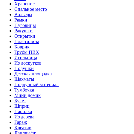
Хранение
Спальное место
Вольеры
Рамки
Пуговицы
Ракушки
Открытки
Пластилина
Коврик
Трубы ПВХ
Игольница
Из лоскутков
Подушки
Детская площадка
Шахматы
Подручный материал
Тумбочка
Мини домик
Букет
Шприц
Парилка
Из дерева
Гараж
Креатив
Ландшафт