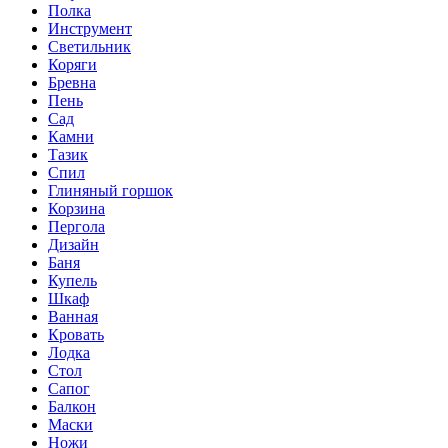
Полка
Инструмент
Светильник
Коряги
Бревна
Пень
Сад
Камни
Тазик
Спил
Глиняный горшок
Корзина
Пергола
Дизайн
Баня
Купель
Шкаф
Ванная
Кровать
Лодка
Стол
Сапог
Балкон
Маски
Ножи