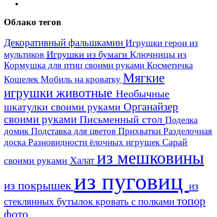
Облако тегов
Декоративный фальшкамин
Игрушки герои из
Игрушки из бумаги
Ключницы из
мультиков
Кормушка для птиц своими руками
Косметичка
Мягкие
Кошелек
Мобиль на кроватку
игрушки животные
Необычные
шкатулки своими руками
Органайзер
своими руками
Письменный стол
Поделка
домик
Подставка для цветов
Прихватки
Разделочная
Сарай
доска
Разновидности ёлочных игрушек
из мешковины
Халат
своими руками
из пуговиц
из покрышек
из
топор
стеклянных бутылок
кровать с полками
фото