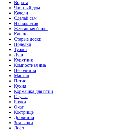
Ворота
Частный дом
Качели
Сделай сам
Из паллетов
Жестянная банка
Кашпо
Старые доски
Поделки
Туалет
Душ
Курятник
Компостная яма
Песочница
Мангал
Патио
Кухня
Кормашка для птиц
Стулья
Бочки
Очаг
Кострище
Дровница
Землянки
Лофт