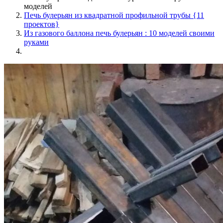
моделей
Печь булерьян из квадратной профильной трубы {11
проектов}
Из газового баллона печь булерьян : 10 моделей своими
руками