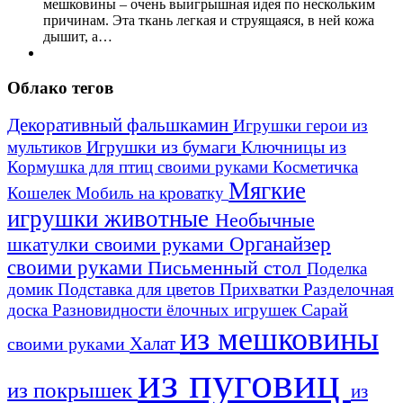
мешковины – очень выигрышная идея по нескольким
причинам. Эта ткань легкая и струящаяся, в ней кожа
дышит, а…
Облако тегов
Декоративный фальшкамин
Игрушки герои из
Игрушки из бумаги
Ключницы из
мультиков
Кормушка для птиц своими руками
Косметичка
Мягкие
Кошелек
Мобиль на кроватку
игрушки животные
Необычные
шкатулки своими руками
Органайзер
своими руками
Письменный стол
Поделка
домик
Подставка для цветов
Прихватки
Разделочная
Сарай
доска
Разновидности ёлочных игрушек
из мешковины
Халат
своими руками
из пуговиц
из покрышек
из