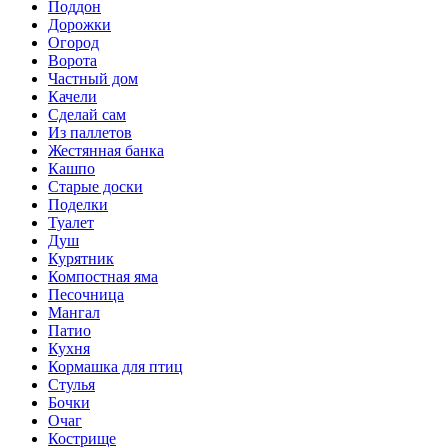
Поддон
Дорожки
Огород
Ворота
Частный дом
Качели
Сделай сам
Из паллетов
Жестянная банка
Кашпо
Старые доски
Поделки
Туалет
Душ
Курятник
Компостная яма
Песочница
Мангал
Патио
Кухня
Кормашка для птиц
Стулья
Бочки
Очаг
Кострище