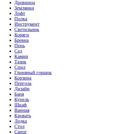
Дровница
Землянки
Лофт
Полка
Инструмент
Светильник
Коряги
Бревна
Пень
Сад
Камни
Тазик
Спил
Глиняный горшок
Корзина
Пергола
Дизайн
Баня
Купель
Шкаф
Ванная
Кровать
Лодка
Стол
Сапог