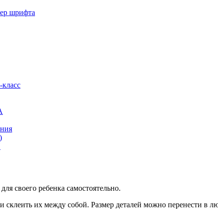
мер шрифта
-класс
А
ения
)
И
 для своего ребенка самостоятельно.
 и склеить их между собой. Размер деталей можно перенести в л