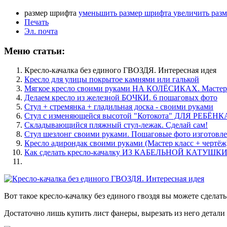
размер шрифта
уменьшить размер шрифта
увеличить раз
Печать
Эл. почта
Меню статьи:
Кресло-качалка без единого ГВОЗДЯ. Интересная идея
Кресло для улицы покрытое камнями или галькой
Мягкое кресло своими руками НА КОЛЁСИКАХ. Мастер
Делаем кресло из железной БОЧКИ. 6 пошаговых фото
Стул + стремянка + гладильная доска - своими руками
Стул с изменяющейся высотой "Котокота" ДЛЯ РЕБЁНК
Складывающийся пляжный стул-лежак. Сделай сам!
Стул шезлонг своими руками. Пошаговые фото изготовл
Кресло адирондак своими руками (Мастер класс + чертёж
Как сделать кресло-качалку ИЗ КАБЕЛЬНОЙ КАТУШК
Вот такое кресло-качалку без единого гвоздя вы можете сделать
Достаточно лишь купить лист фанеры, вырезать из него детали