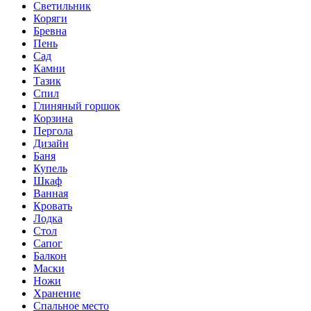
Светильник
Коряги
Бревна
Пень
Сад
Камни
Тазик
Спил
Глиняный горшок
Корзина
Пергола
Дизайн
Баня
Купель
Шкаф
Ванная
Кровать
Лодка
Стол
Сапог
Балкон
Маски
Ножи
Хранение
Спальное место