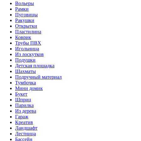
Вольеры
Рамки
Пуговицы
Ракушки
Открытки
Пластилина
Коврик
Трубы ПВХ
Игольница
Из лоскутков
Подушки
Детская площадка
Шахматы
Подручный материал
Тумбочка
Мини домик
Букет
Шприц
Парилка
Из дерева
Гараж
Креатив
Ландшафт
Лестница
Бассейн