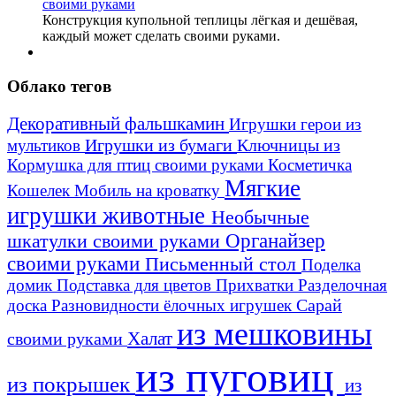
Конструкция купольной теплицы лёгкая и дешёвая,
каждый может сделать своими руками.
Облако тегов
Декоративный фальшкамин
Игрушки герои из
Игрушки из бумаги
Ключницы из
мультиков
Кормушка для птиц своими руками
Косметичка
Мягкие
Кошелек
Мобиль на кроватку
игрушки животные
Необычные
шкатулки своими руками
Органайзер
своими руками
Письменный стол
Поделка
домик
Подставка для цветов
Прихватки
Разделочная
Сарай
доска
Разновидности ёлочных игрушек
из мешковины
Халат
своими руками
из пуговиц
из покрышек
из