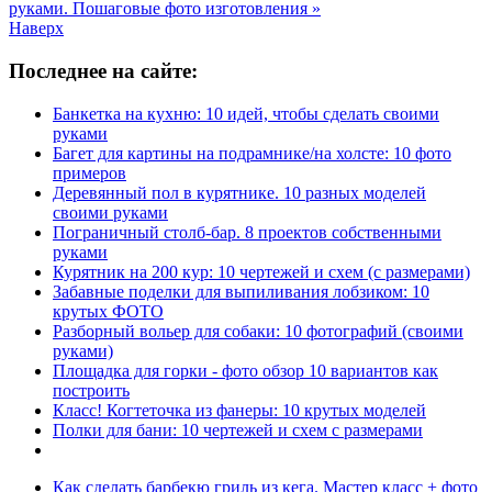
руками. Пошаговые фото изготовления »
Наверх
Последнее на сайте:
Банкетка на кухню: 10 идей, чтобы сделать своими
руками
Багет для картины на подрамнике/на холсте: 10 фото
примеров
Деревянный пол в курятнике. 10 разных моделей
своими руками
Пограничный столб-бар. 8 проектов собственными
руками
Курятник на 200 кур: 10 чертежей и схем (с размерами)
Забавные поделки для выпиливания лобзиком: 10
крутых ФОТО
Разборный вольер для собаки: 10 фотографий (своими
руками)
Площадка для горки - фото обзор 10 вариантов как
построить
Класс! Когтеточка из фанеры: 10 крутых моделей
Полки для бани: 10 чертежей и схем с размерами
Как сделать барбекю гриль из кега. Мастер класс + фото