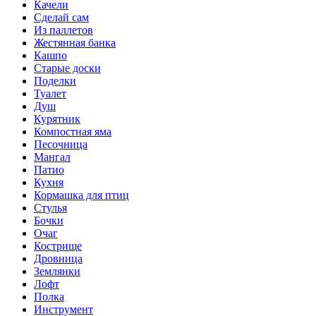
Качели
Сделай сам
Из паллетов
Жестянная банка
Кашпо
Старые доски
Поделки
Туалет
Душ
Курятник
Компостная яма
Песочница
Мангал
Патио
Кухня
Кормашка для птиц
Стулья
Бочки
Очаг
Кострище
Дровница
Землянки
Лофт
Полка
Инструмент