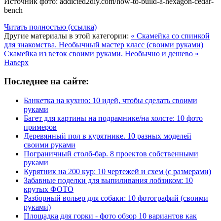
Источник фото: addicted2diy.com/how-to-build-a-hexagon-cedar-
bench
Читать полностью (ссылка)
Другие материалы в этой категории:
« Скамейка со спинкой
для знакомства. Необычный мастер класс (своими руками)
Скамейка из веток своими руками. Необычно и дешево »
Наверх
Последнее на сайте:
Банкетка на кухню: 10 идей, чтобы сделать своими
руками
Багет для картины на подрамнике/на холсте: 10 фото
примеров
Деревянный пол в курятнике. 10 разных моделей
своими руками
Пограничный столб-бар. 8 проектов собственными
руками
Курятник на 200 кур: 10 чертежей и схем (с размерами)
Забавные поделки для выпиливания лобзиком: 10
крутых ФОТО
Разборный вольер для собаки: 10 фотографий (своими
руками)
Площадка для горки - фото обзор 10 вариантов как