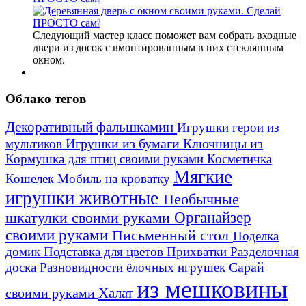
Следующий мастер класс поможет вам собрать входные
двери из досок с вмонтированным в них стеклянным
окном.
Облако тегов
Декоративный фальшкамин
Игрушки герои из
Игрушки из бумаги
Ключницы из
мультиков
Кормушка для птиц своими руками
Косметичка
Мягкие
Кошелек
Мобиль на кроватку
игрушки животные
Необычные
шкатулки своими руками
Органайзер
своими руками
Письменный стол
Поделка
домик
Подставка для цветов
Прихватки
Разделочная
Сарай
доска
Разновидности ёлочных игрушек
из мешковины
Халат
своими руками