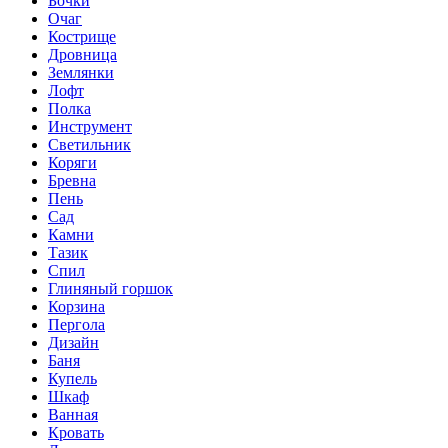
Бочки
Очаг
Кострище
Дровница
Землянки
Лофт
Полка
Инструмент
Светильник
Коряги
Бревна
Пень
Сад
Камни
Тазик
Спил
Глиняный горшок
Корзина
Пергола
Дизайн
Баня
Купель
Шкаф
Ванная
Кровать