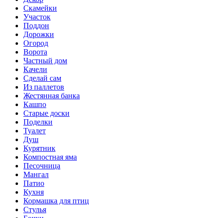
Скамейки
Участок
Поддон
Дорожки
Огород
Ворота
Частный дом
Качели
Сделай сам
Из паллетов
Жестянная банка
Кашпо
Старые доски
Поделки
Туалет
Душ
Курятник
Компостная яма
Песочница
Мангал
Патио
Кухня
Кормашка для птиц
Стулья