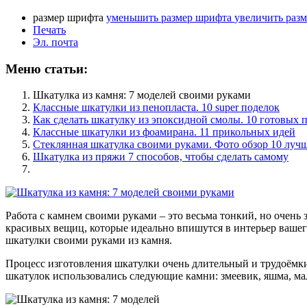
размер шрифта
уменьшить размер шрифта
увеличить раз
Печать
Эл. почта
Меню статьи:
Шкатулка из камня: 7 моделей своими руками
Классные шкатулки из пенопласта. 10 super поделок
Как сделать шкатулку из эпоксидной смолы. 10 готовых 
Классные шкатулки из фоамирана. 11 прикольных идей
Стеклянная шкатулка своими руками. Фото обзор 10 луч
Шкатулка из пряжи 7 способов, чтобы сделать самому
Работа с камнем своими руками – это весьма тонкий, но очень
красивых вещиц, которые идеально впишутся в интерьер вашего
шкатулки своими руками из камня.
Процесс изготовления шкатулки очень длительный и трудоёмки
шкатулок использовались следующие камни: змеевик, яшма, ма