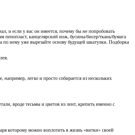
л, и если у вас он имеется, почему бы не попробовать
м пенопласт, канцелярский нож, бусины/бисер/ткань/бумага
 а по нему уже вырезайте основу будущей шкатулки. Подборка
лея.
, например, легко и просто собирается из нескольких
али, вроде тесьмы и цветов из лент, крепить именно с
даря которому можно воплотить в жизнь «витки» своей