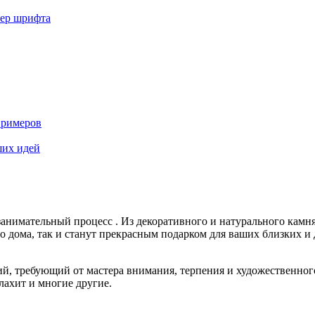
мер шрифта
примеров
ших идей
 занимательный процесс . Из декоративного и натурального кам
 дома, так и станут прекрасным подарком для ваших близких и 
й, требующий от мастера внимания, терпения и художественног
лахит и многие другие.