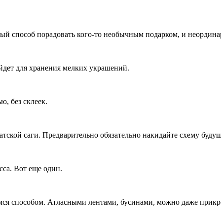
й способ порадовать кого-то необычным подарком, и неординарна
йдет для хранения мелких украшений.
ю, без склеек.
атской саги. Предварительно обязательно накидайте схему будущ
сса. Вот еще один.
я способом. Атласными лентами, бусинами, можно даже прикреп