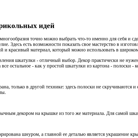
прикольных идей
 многообразия точно можно выбрать что-то именно для себя и сд
елие. Здесь есть возможности показать свое мастерство в изго
ый и красивый материал, который можно использовать в широком
овления шкатулки - отличный выбор. Декор практически не нуже
се остальное - как у простой шкатулки из картона - полоски - 
на, только в другой технике: здесь полоски не скручиваются и 
лы.
бычным декором на крышке из того же материала. Для самой шка
орирована шнуром, а главной ее деталью является украшение кр