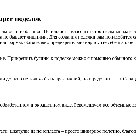
uper поделок
альное и необычное. Пенопласт – классный строительный материа
а не бывают лишними. Для создания поделки вам понадобится са
чной формы, обязательно предварительно нарисуйте себе шаблон,
ие. Прикрепить бусины к поделке можно с помощью обычного к
 должна не только быть практичной, но и радовать глаз. Сердце
 обработанном и окрашенном виде. Рекомендуем все объемные дет
ати, шкатулка из пенопласта – просто шикарное полотно, благо