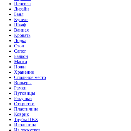
Пергола
Дизайн
Баня
Купель
Шкаф
Ванная
Кровать
Лодка
Стол
Сапог
Балкон
Маски
Ножи
Хранение
Спальное место
Вольеры
Рамки
Пуговицы
Ракушки
Открытки
Пластилина
Коврик
Трубы ПВХ
Игольница
Из лоскутков