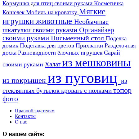
Кормушка для птиц своими руками
Косметичка
Мягкие
Кошелек
Мобиль на кроватку
игрушки животные
Необычные
шкатулки своими руками
Органайзер
своими руками
Письменный стол
Поделка
домик
Подставка для цветов
Прихватки
Разделочная
Сарай
доска
Разновидности ёлочных игрушек
из мешковины
Халат
своими руками
из пуговиц
из покрышек
из
топор
стеклянных бутылок
кровать с полками
фото
Правообладателям
Контакты
О нас
О нашем сайте: