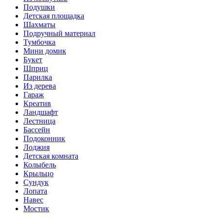
Подушки
Детская площадка
Шахматы
Подручный материал
Тумбочка
Мини домик
Букет
Шприц
Парилка
Из дерева
Гараж
Креатив
Ландшафт
Лестница
Бассейн
Подоконник
Лоджия
Детская комната
Колыбель
Крыльцо
Сундук
Лопата
Навес
Мостик