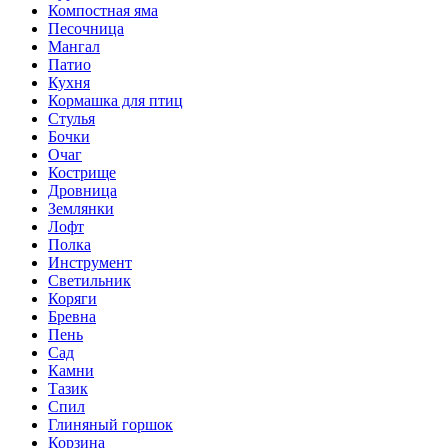
Компостная яма
Песочница
Мангал
Патио
Кухня
Кормашка для птиц
Стулья
Бочки
Очаг
Кострище
Дровница
Землянки
Лофт
Полка
Инструмент
Светильник
Коряги
Бревна
Пень
Сад
Камни
Тазик
Спил
Глиняный горшок
Корзина