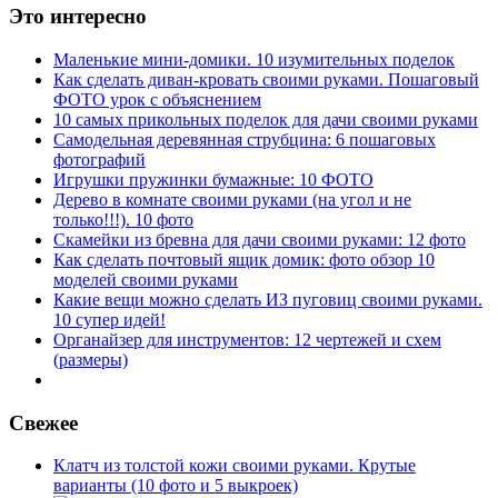
Это интересно
Маленькие мини-домики. 10 изумительных поделок
Как сделать диван-кровать своими руками. Пошаговый
ФОТО урок с объяснением
10 самых прикольных поделок для дачи своими руками
Самодельная деревянная струбцина: 6 пошаговых
фотографий
Игрушки пружинки бумажные: 10 ФОТО
Дерево в комнате своими руками (на угол и не
только!!!). 10 фото
Скамейки из бревна для дачи своими руками: 12 фото
Как сделать почтовый ящик домик: фото обзор 10
моделей своими руками
Какие вещи можно сделать ИЗ пуговиц своими руками.
10 супер идей!
Органайзер для инструментов: 12 чертежей и схем
(размеры)
Свежее
Клатч из толстой кожи своими руками. Крутые
варианты (10 фото и 5 выкроек)