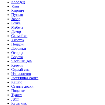
Колодец
Ульи
Кирпич
Пугало
Забор
Бочка
Мебель
Декор
Скамейки
Участок
Поддон
Дорожки
Огород
Ворота
Частный дом
Качели
Сделай сам
Из паллетов
Жестянная банка
Кашпо
Старые доски
Поделки
Туалет
Душ
Курятник