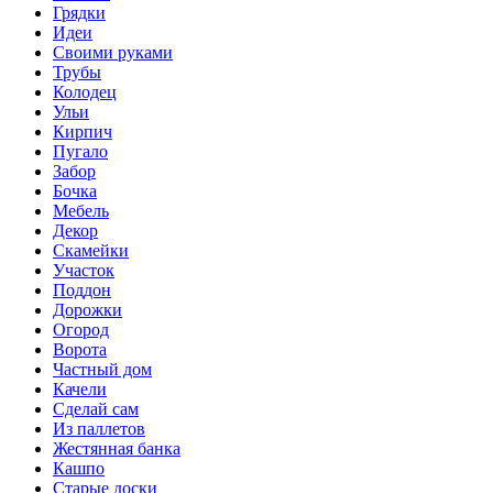
Грядки
Идеи
Своими руками
Трубы
Колодец
Ульи
Кирпич
Пугало
Забор
Бочка
Мебель
Декор
Скамейки
Участок
Поддон
Дорожки
Огород
Ворота
Частный дом
Качели
Сделай сам
Из паллетов
Жестянная банка
Кашпо
Старые доски