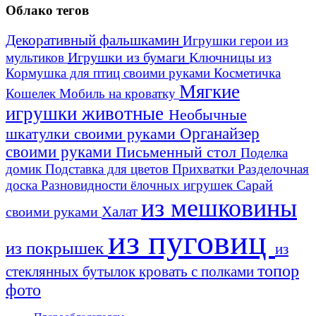
Облако тегов
Декоративный фальшкамин
Игрушки герои из
Игрушки из бумаги
Ключницы из
мультиков
Кормушка для птиц своими руками
Косметичка
Мягкие
Кошелек
Мобиль на кроватку
игрушки животные
Необычные
шкатулки своими руками
Органайзер
своими руками
Письменный стол
Поделка
домик
Подставка для цветов
Прихватки
Разделочная
Сарай
доска
Разновидности ёлочных игрушек
из мешковины
Халат
своими руками
из пуговиц
из покрышек
из
топор
стеклянных бутылок
кровать с полками
фото