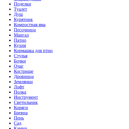
Поделки
Туалет
Душ
Курятник
Компостная яма
Песочница
Мангал
Патио
Кухня
Кормашка для птиц
Стулья
Бочки
Очаг
Кострище
Дровница
Землянки
Лофт
Полка
Инструмент
Светильник
Коряги
Бревна
Пень
Сад
Камни