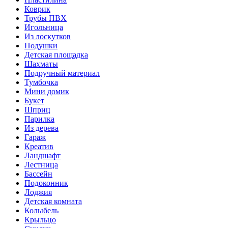
Коврик
Трубы ПВХ
Игольница
Из лоскутков
Подушки
Детская площадка
Шахматы
Подручный материал
Тумбочка
Мини домик
Букет
Шприц
Парилка
Из дерева
Гараж
Креатив
Ландшафт
Лестница
Бассейн
Подоконник
Лоджия
Детская комната
Колыбель
Крыльцо