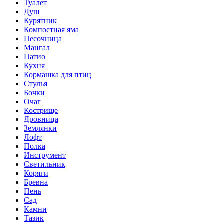
Туалет
Душ
Курятник
Компостная яма
Песочница
Мангал
Патио
Кухня
Кормашка для птиц
Стулья
Бочки
Очаг
Кострище
Дровница
Землянки
Лофт
Полка
Инструмент
Светильник
Коряги
Бревна
Пень
Сад
Камни
Тазик