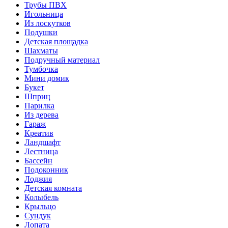
Трубы ПВХ
Игольница
Из лоскутков
Подушки
Детская площадка
Шахматы
Подручный материал
Тумбочка
Мини домик
Букет
Шприц
Парилка
Из дерева
Гараж
Креатив
Ландшафт
Лестница
Бассейн
Подоконник
Лоджия
Детская комната
Колыбель
Крыльцо
Сундук
Лопата