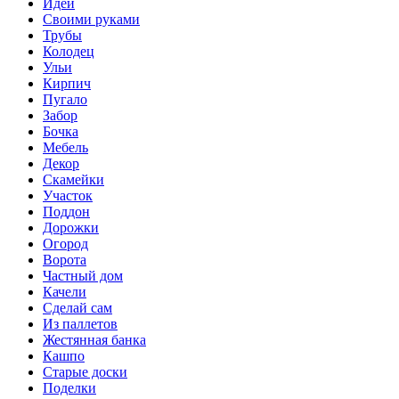
Идеи
Своими руками
Трубы
Колодец
Ульи
Кирпич
Пугало
Забор
Бочка
Мебель
Декор
Скамейки
Участок
Поддон
Дорожки
Огород
Ворота
Частный дом
Качели
Сделай сам
Из паллетов
Жестянная банка
Кашпо
Старые доски
Поделки