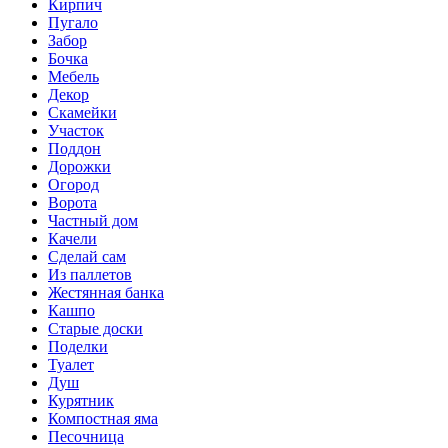
Кирпич
Пугало
Забор
Бочка
Мебель
Декор
Скамейки
Участок
Поддон
Дорожки
Огород
Ворота
Частный дом
Качели
Сделай сам
Из паллетов
Жестянная банка
Кашпо
Старые доски
Поделки
Туалет
Душ
Курятник
Компостная яма
Песочница