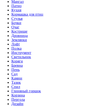
Мангал
Патио
Кухня
Кормашка для птиц
Стулья
Бочки
Очаг
Кострище
Дровница
Землянки
Лофт
Полка
Инструмент
Светильник
Коряги
Бревна
Пень
Сад
Камни
Тазик
Спил
Глиняный горшок
Корзина
Пергола
Дизайн