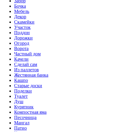
Забор
Бочка
Мебель
Декор
Скамейки
Участок
Поддон
Дорожки
Огород
Ворота
Частный дом
Качели
Сделай сам
Из паллетов
Жестянная банка
Кашпо
Старые доски
Поделки
Туалет
Душ
Курятник
Компостная яма
Песочница
Мангал
Патио