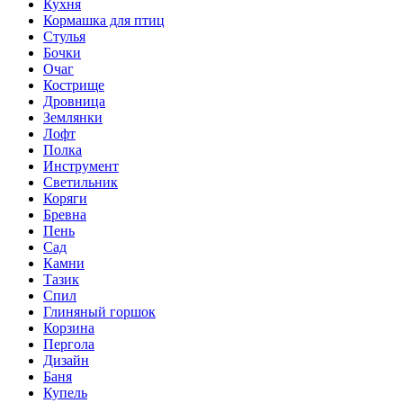
Кухня
Кормашка для птиц
Стулья
Бочки
Очаг
Кострище
Дровница
Землянки
Лофт
Полка
Инструмент
Светильник
Коряги
Бревна
Пень
Сад
Камни
Тазик
Спил
Глиняный горшок
Корзина
Пергола
Дизайн
Баня
Купель