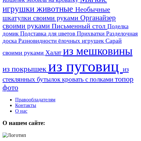
игрушки животные
Необычные
шкатулки своими руками
Органайзер
своими руками
Письменный стол
Поделка
домик
Подставка для цветов
Прихватки
Разделочная
Сарай
доска
Разновидности ёлочных игрушек
из мешковины
Халат
своими руками
из пуговиц
из покрышек
из
топор
стеклянных бутылок
кровать с полками
фото
Правообладателям
Контакты
О нас
О нашем сайте: