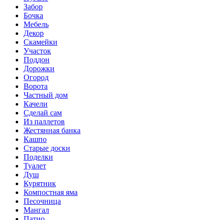
Забор
Бочка
Мебель
Декор
Скамейки
Участок
Поддон
Дорожки
Огород
Ворота
Частный дом
Качели
Сделай сам
Из паллетов
Жестянная банка
Кашпо
Старые доски
Поделки
Туалет
Душ
Курятник
Компостная яма
Песочница
Мангал
Патио