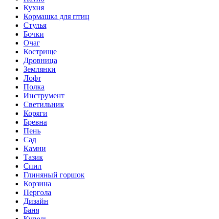
Кухня
Кормашка для птиц
Стулья
Бочки
Очаг
Кострище
Дровница
Землянки
Лофт
Полка
Инструмент
Светильник
Коряги
Бревна
Пень
Сад
Камни
Тазик
Спил
Глиняный горшок
Корзина
Пергола
Дизайн
Баня
Купель