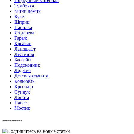
Подручный материал
Тумбочка
Мини домик
Букет
Шприц
Парилка
Из дерева
Гараж
Креатив
Ландшафт
Лестница
Бассейн
Подоконник
Лоджия
Детская комната
Колыбель
Крыльцо
Сундук
Лопата
Навес
Мостик
-----------