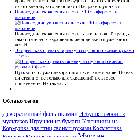
кровати из металла. Он не будет отличаться простотой
изготовления, зато не оставит Вас равнодушными.
Новогодние украшения на окна: 10 трафаретов и
шаблонов
Новогодние украшения на окна - это не новый тренд -
такой интерес к украшению окон держится уже много
лет. И…
10 идей - как сделать тарелку из пуговиц своими руками
+ фото
Пуговицы служат декорациями все чаще и чаще. Но как
ни странно, не только для украшений их второе
применение. Из таких…
Облако тегов
Декоративный фальшкамин
Игрушки герои из
Игрушки из бумаги
Ключницы из
мультиков
Кормушка для птиц своими руками
Косметичка
Мягкие
Кошелек
Мобиль на кроватку