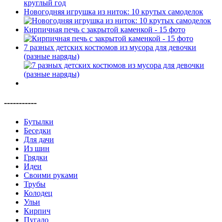
Новогодняя игрушка из ниток: 10 крутых самоделок
Кирпичная печь с закрытой каменкой - 15 фото
7 разных детских костюмов из мусора для девочки
(разные наряды)
-----------
Бутылки
Беседки
Для дачи
Из шин
Грядки
Идеи
Своими руками
Трубы
Колодец
Ульи
Кирпич
Пугало