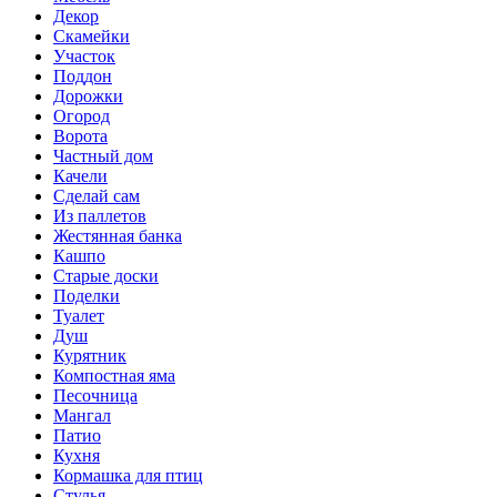
Декор
Скамейки
Участок
Поддон
Дорожки
Огород
Ворота
Частный дом
Качели
Сделай сам
Из паллетов
Жестянная банка
Кашпо
Старые доски
Поделки
Туалет
Душ
Курятник
Компостная яма
Песочница
Мангал
Патио
Кухня
Кормашка для птиц
Стулья