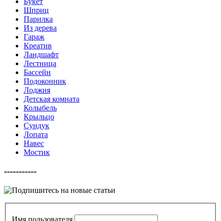
Букет
Шприц
Парилка
Из дерева
Гараж
Креатив
Ландшафт
Лестница
Бассейн
Подоконник
Лоджия
Детская комната
Колыбель
Крыльцо
Сундук
Лопата
Навес
Мостик
-----------
Имя пользователя