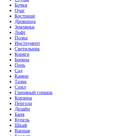
Бочки
Очаг
Кострище
Дровница
Землянки
Лофт
Полка
Инструмент
Светильник
Коряги
Бревна
Пень
Сад
Камни
Тазик
Спил
Глиняный горшок
Корзина
Пергола
Дизайн
Баня
Купель
Шкаф
Ванная