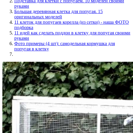
Подставка для клетки с попугаем. 10 моделей своими
руками
Большая деревянная клетка для попугая. 15
оригинальных моделей
11 клеток для попугаев корелла (из сетки) - наша ФОТО
подборка
11 идей как сделать поддон в клетку для попугая своими
руками
Фото примеры (4 шт): самодельная кормушка для
попугая в клетку