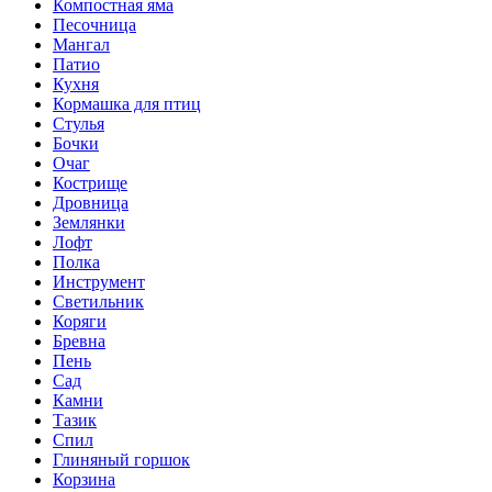
Компостная яма
Песочница
Мангал
Патио
Кухня
Кормашка для птиц
Стулья
Бочки
Очаг
Кострище
Дровница
Землянки
Лофт
Полка
Инструмент
Светильник
Коряги
Бревна
Пень
Сад
Камни
Тазик
Спил
Глиняный горшок
Корзина