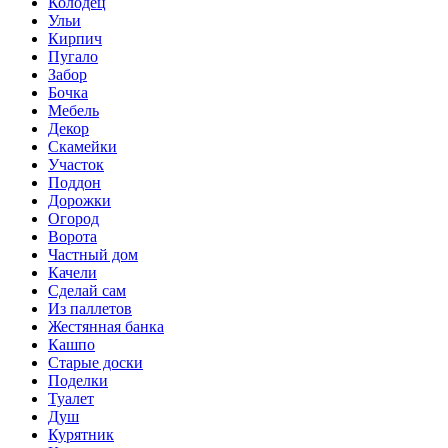
Колодец
Ульи
Кирпич
Пугало
Забор
Бочка
Мебель
Декор
Скамейки
Участок
Поддон
Дорожки
Огород
Ворота
Частный дом
Качели
Сделай сам
Из паллетов
Жестянная банка
Кашпо
Старые доски
Поделки
Туалет
Душ
Курятник