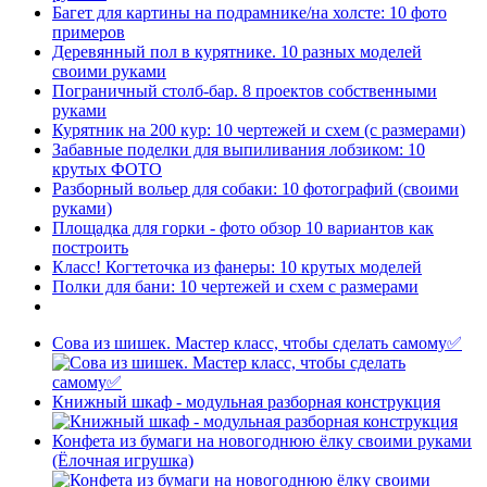
Багет для картины на подрамнике/на холсте: 10 фото
примеров
Деревянный пол в курятнике. 10 разных моделей
своими руками
Пограничный столб-бар. 8 проектов собственными
руками
Курятник на 200 кур: 10 чертежей и схем (с размерами)
Забавные поделки для выпиливания лобзиком: 10
крутых ФОТО
Разборный вольер для собаки: 10 фотографий (своими
руками)
Площадка для горки - фото обзор 10 вариантов как
построить
Класс! Когтеточка из фанеры: 10 крутых моделей
Полки для бани: 10 чертежей и схем с размерами
Сова из шишек. Мастер класс, чтобы сделать самому✅
Книжный шкаф - модульная разборная конструкция
Конфета из бумаги на новогоднюю ёлку своими руками
(Ёлочная игрушка)