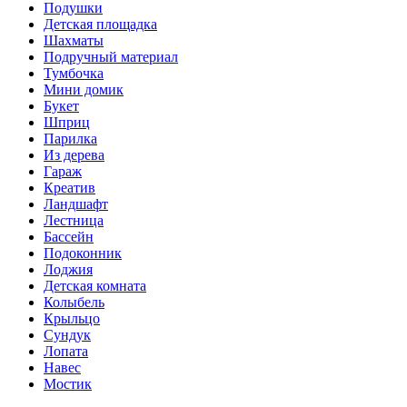
Подушки
Детская площадка
Шахматы
Подручный материал
Тумбочка
Мини домик
Букет
Шприц
Парилка
Из дерева
Гараж
Креатив
Ландшафт
Лестница
Бассейн
Подоконник
Лоджия
Детская комната
Колыбель
Крыльцо
Сундук
Лопата
Навес
Мостик