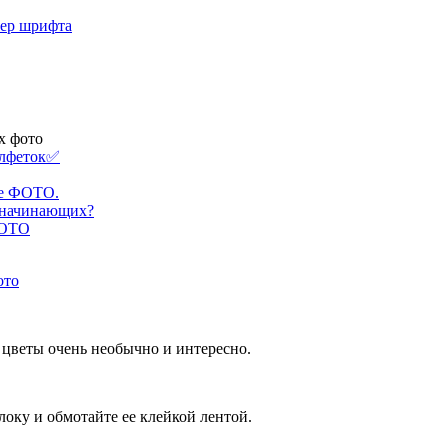
мер шрифта
х фото
алфеток✅
ые ФОТО.
я начинающих?
ФОТО
е цветы очень необычно и интересно.
локу и обмотайте ее клейкой лентой.