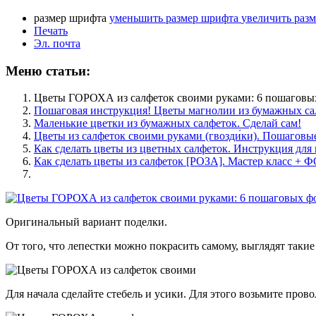
размер шрифта
уменьшить размер шрифта
увеличить раз
Печать
Эл. почта
Меню статьи:
Цветы ГОРОХА из салфеток своими руками: 6 пошаговы
Пошаговая инструкция! Цветы магнолии из бумажных с
Маленькие цветки из бумажных салфеток. Сделай сам!
Цветы из салфеток своими руками (гвозди́ки). Пошагов
Как сделать цветы из цветных салфеток. Инструкция дл
Как сделать цветы из салфеток [РОЗА]. Мастер класс + 
Оригинальный вариант поделки.
От того, что лепестки можно покрасить самому, выглядят таки
Для начала сделайте стебель и усики. Для этого возьмите прово