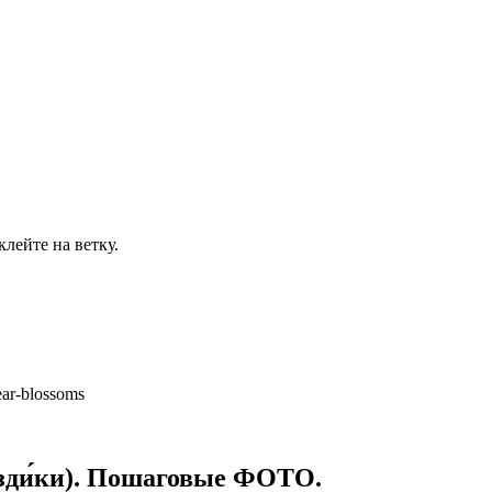
лейте на ветку.
ear-blossoms
зди́ки). Пошаговые ФОТО.