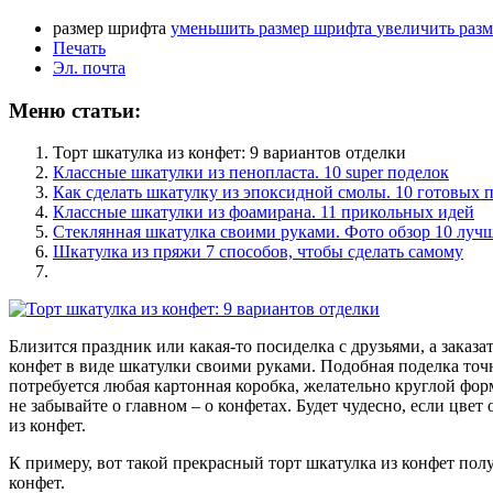
размер шрифта
уменьшить размер шрифта
увеличить раз
Печать
Эл. почта
Меню статьи:
Торт шкатулка из конфет: 9 вариантов отделки
Классные шкатулки из пенопласта. 10 super поделок
Как сделать шкатулку из эпоксидной смолы. 10 готовых 
Классные шкатулки из фоамирана. 11 прикольных идей
Стеклянная шкатулка своими руками. Фото обзор 10 луч
Шкатулка из пряжи 7 способов, чтобы сделать самому
Близится праздник или какая-то посиделка с друзьями, а заказа
конфет в виде шкатулки своими руками. Подобная поделка точ
потребуется любая картонная коробка, желательно круглой форм
не забывайте о главном – о конфетах. Будет чудесно, если цве
из конфет.
К примеру, вот такой прекрасный торт шкатулка из конфет пол
конфет.