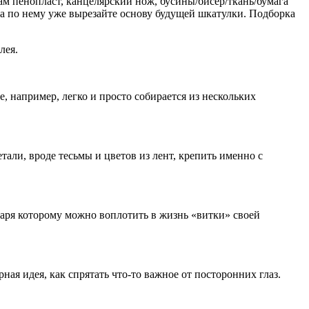
м пенопласт, канцелярский нож, бусины/бисер/ткань/бумага
 а по нему уже вырезайте основу будущей шкатулки. Подборка
лея.
, например, легко и просто собирается из нескольких
али, вроде тесьмы и цветов из лент, крепить именно с
даря которому можно воплотить в жизнь «витки» своей
я идея, как спрятать что-то важное от посторонних глаз.