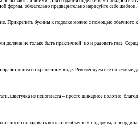
а не бывают лишними. Для создания поделки вам понадобится са
чной формы, обязательно предварительно нарисуйте себе шаблон,
ие. Прикрепить бусины к поделке можно с помощью обычного к
 должна не только быть практичной, но и радовать глаз. Сердце
 обработанном и окрашенном виде. Рекомендуем все объемные дет
ати, шкатулка из пенопласта – просто шикарное полотно, благо
й способ порадовать кого-то необычным подарком, и неординарна