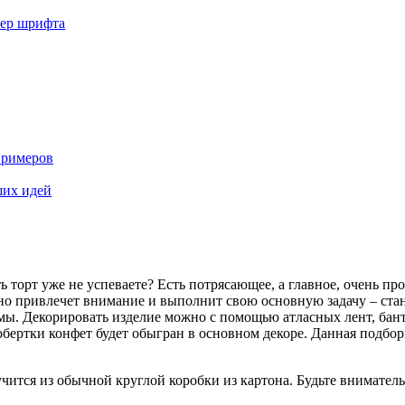
мер шрифта
примеров
ших идей
ть торт уже не успеваете? Есть потрясающее, а главное, очень п
но привлечет внимание и выполнит свою основную задачу – ста
ы. Декорировать изделие можно с помощью атласных лент, бантов,
т обертки конфет будет обыгран в основном декоре. Данная подб
учится из обычной круглой коробки из картона. Будьте внимател