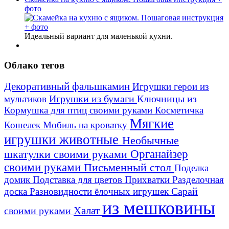
фото
Идеальный вариант для маленькой кухни.
Облако тегов
Декоративный фальшкамин
Игрушки герои из
Игрушки из бумаги
Ключницы из
мультиков
Кормушка для птиц своими руками
Косметичка
Мягкие
Кошелек
Мобиль на кроватку
игрушки животные
Необычные
шкатулки своими руками
Органайзер
своими руками
Письменный стол
Поделка
домик
Подставка для цветов
Прихватки
Разделочная
Сарай
доска
Разновидности ёлочных игрушек
из мешковины
Халат
своими руками