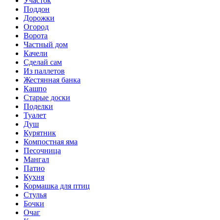
Участок
Поддон
Дорожки
Огород
Ворота
Частный дом
Качели
Сделай сам
Из паллетов
Жестянная банка
Кашпо
Старые доски
Поделки
Туалет
Душ
Курятник
Компостная яма
Песочница
Мангал
Патио
Кухня
Кормашка для птиц
Стулья
Бочки
Очаг