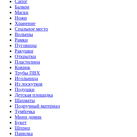
Сапог
Балкон
Маски
Ножи
Хранение
Спальное место
Вольеры
Рамки
Пуговицы
Ракушки
Открытки
Пластилина
Коврик
Трубы ПВХ
Игольница
Из лоскутков
Подушки
Детская площадка
Шахматы
Подручный материал
Тумбочка
Мини домик
Букет
Шприц
Парилка