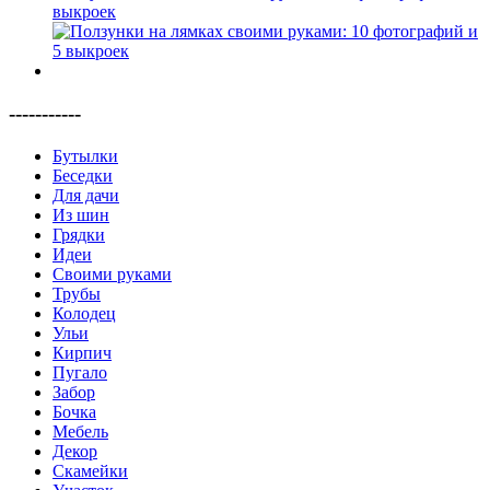
выкроек
-----------
Бутылки
Беседки
Для дачи
Из шин
Грядки
Идеи
Своими руками
Трубы
Колодец
Ульи
Кирпич
Пугало
Забор
Бочка
Мебель
Декор
Скамейки