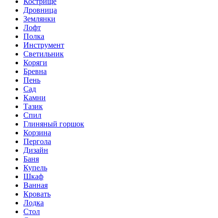
Кострище
Дровница
Землянки
Лофт
Полка
Инструмент
Светильник
Коряги
Бревна
Пень
Сад
Камни
Тазик
Спил
Глиняный горшок
Корзина
Пергола
Дизайн
Баня
Купель
Шкаф
Ванная
Кровать
Лодка
Стол