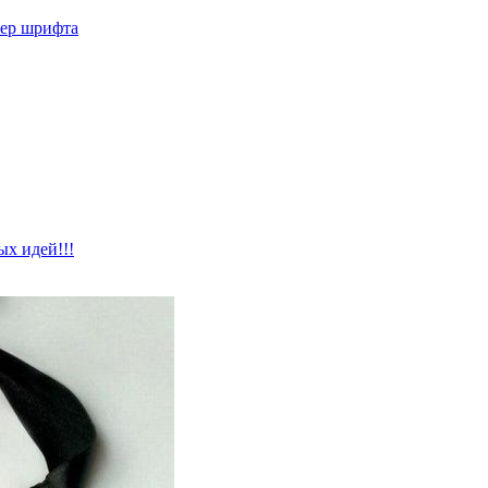
мер шрифта
ых идей!!!