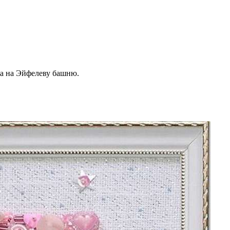
жа на Эйфелеву башню.