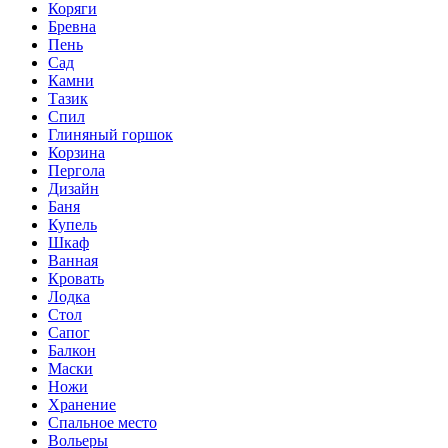
Коряги
Бревна
Пень
Сад
Камни
Тазик
Спил
Глиняный горшок
Корзина
Пергола
Дизайн
Баня
Купель
Шкаф
Ванная
Кровать
Лодка
Стол
Сапог
Балкон
Маски
Ножи
Хранение
Спальное место
Вольеры