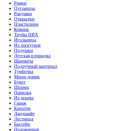
Рамки
Пуговицы
Ракушки
Открытки
Пластилина
Коврик
Трубы ПВХ
Игольница
Из лоскутков
Подушки
Детская площадка
Шахматы
Подручный материал
Тумбочка
Мини домик
Букет
Шприц
Парилка
Из дерева
Гараж
Креатив
Ландшафт
Лестница
Бассейн
Подоконник