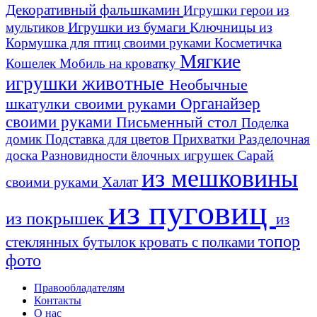
Декоративный фальшкамин
Игрушки герои из
Игрушки из бумаги
Ключницы из
мультиков
Кормушка для птиц своими руками
Косметичка
Мягкие
Кошелек
Мобиль на кроватку
игрушки животные
Необычные
шкатулки своими руками
Органайзер
своими руками
Письменный стол
Поделка
домик
Подставка для цветов
Прихватки
Разделочная
Сарай
доска
Разновидности ёлочных игрушек
из мешковины
Халат
своими руками
из пуговиц
из покрышек
из
топор
стеклянных бутылок
кровать с полками
фото
Правообладателям
Контакты
О нас