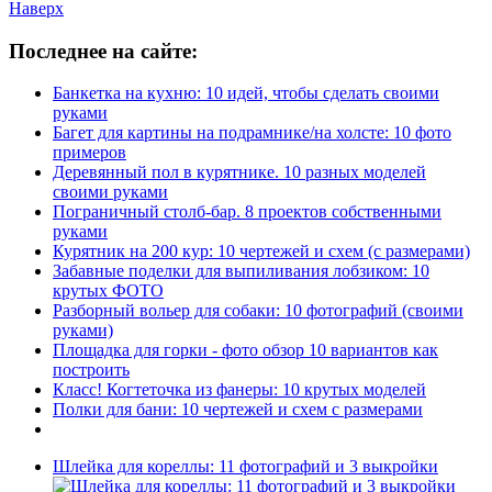
Наверх
Последнее на сайте:
Банкетка на кухню: 10 идей, чтобы сделать своими
руками
Багет для картины на подрамнике/на холсте: 10 фото
примеров
Деревянный пол в курятнике. 10 разных моделей
своими руками
Пограничный столб-бар. 8 проектов собственными
руками
Курятник на 200 кур: 10 чертежей и схем (с размерами)
Забавные поделки для выпиливания лобзиком: 10
крутых ФОТО
Разборный вольер для собаки: 10 фотографий (своими
руками)
Площадка для горки - фото обзор 10 вариантов как
построить
Класс! Когтеточка из фанеры: 10 крутых моделей
Полки для бани: 10 чертежей и схем с размерами
Шлейка для кореллы: 11 фотографий и 3 выкройки