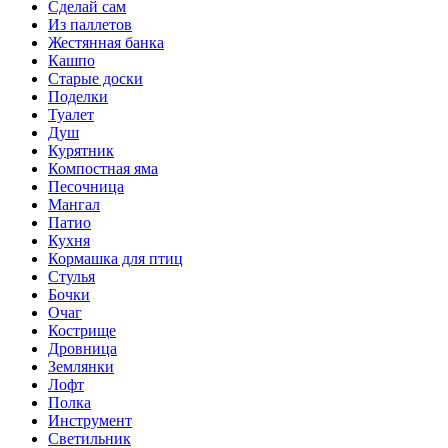
Сделай сам
Из паллетов
Жестянная банка
Кашпо
Старые доски
Поделки
Туалет
Душ
Курятник
Компостная яма
Песочница
Мангал
Патио
Кухня
Кормашка для птиц
Стулья
Бочки
Очаг
Кострище
Дровница
Землянки
Лофт
Полка
Инструмент
Светильник