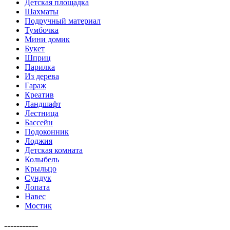
Детская площадка
Шахматы
Подручный материал
Тумбочка
Мини домик
Букет
Шприц
Парилка
Из дерева
Гараж
Креатив
Ландшафт
Лестница
Бассейн
Подоконник
Лоджия
Детская комната
Колыбель
Крыльцо
Сундук
Лопата
Навес
Мостик
-----------