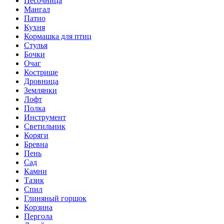
Песочница
Мангал
Патио
Кухня
Кормашка для птиц
Стулья
Бочки
Очаг
Кострище
Дровница
Землянки
Лофт
Полка
Инструмент
Светильник
Коряги
Бревна
Пень
Сад
Камни
Тазик
Спил
Глиняный горшок
Корзина
Пергола