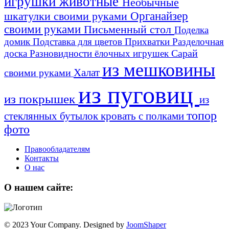
игрушки животные
Необычные
шкатулки своими руками
Органайзер
своими руками
Письменный стол
Поделка
домик
Подставка для цветов
Прихватки
Разделочная
Сарай
доска
Разновидности ёлочных игрушек
из мешковины
Халат
своими руками
из пуговиц
из покрышек
из
топор
стеклянных бутылок
кровать с полками
фото
Правообладателям
Контакты
О нас
О нашем сайте:
© 2023 Your Company. Designed by
JoomShaper