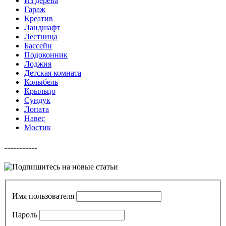
Из дерева
Гараж
Креатив
Ландшафт
Лестница
Бассейн
Подоконник
Лоджия
Детская комната
Колыбель
Крыльцо
Сундук
Лопата
Навес
Мостик
-----------
Имя пользователя
Пароль