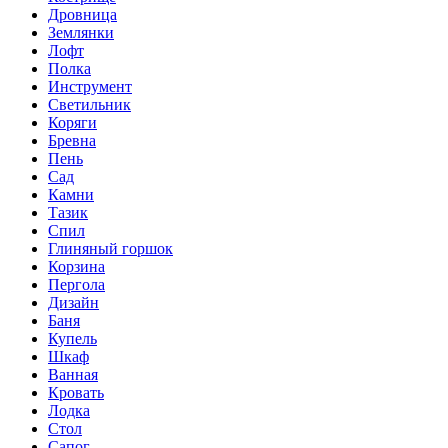
Дровница
Землянки
Лофт
Полка
Инструмент
Светильник
Коряги
Бревна
Пень
Сад
Камни
Тазик
Спил
Глиняный горшок
Корзина
Пергола
Дизайн
Баня
Купель
Шкаф
Ванная
Кровать
Лодка
Стол
Сапог