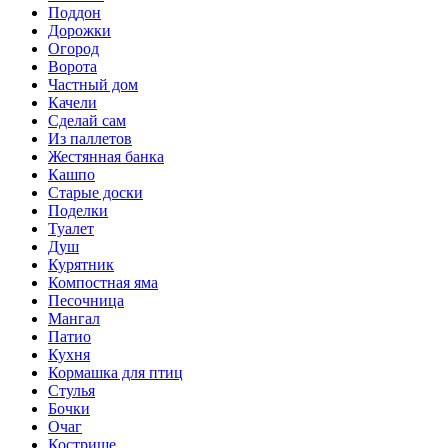
Поддон
Дорожки
Огород
Ворота
Частный дом
Качели
Сделай сам
Из паллетов
Жестянная банка
Кашпо
Старые доски
Поделки
Туалет
Душ
Курятник
Компостная яма
Песочница
Мангал
Патио
Кухня
Кормашка для птиц
Стулья
Бочки
Очаг
Кострище