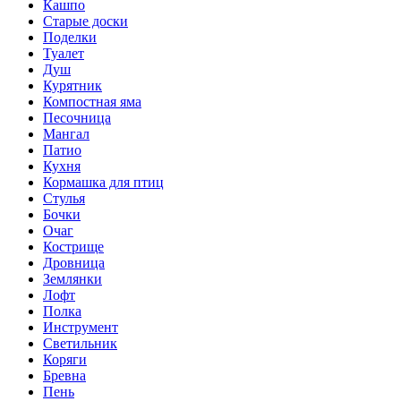
Кашпо
Старые доски
Поделки
Туалет
Душ
Курятник
Компостная яма
Песочница
Мангал
Патио
Кухня
Кормашка для птиц
Стулья
Бочки
Очаг
Кострище
Дровница
Землянки
Лофт
Полка
Инструмент
Светильник
Коряги
Бревна
Пень