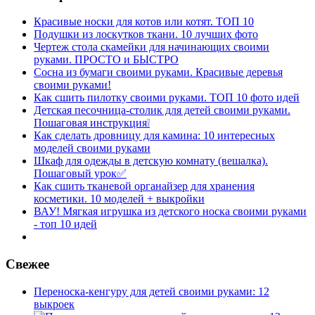
Красивые носки для котов или котят. ТОП 10
Подушки из лоскутков ткани. 10 лучших фото
Чертеж стола скамейки для начинающих своими
руками. ПРОСТО и БЫСТРО
Сосна из бумаги своими руками. Красивые деревья
своими руками!
Как сшить пилотку своими руками. ТОП 10 фото идей
Детская песочница-столик для детей своими руками.
Пошаговая инструкция❕
Как сделать дровницу для камина: 10 интересных
моделей своими руками
Шкаф для одежды в детскую комнату (вешалка).
Пошаговый урок✅
Как сшить тканевой органайзер для хранения
косметики. 10 моделей + выкройки
ВАУ! Мягкая игрушка из детского носка своими руками
- топ 10 идей
Свежее
Переноска-кенгуру для детей своими руками: 12
выкроек