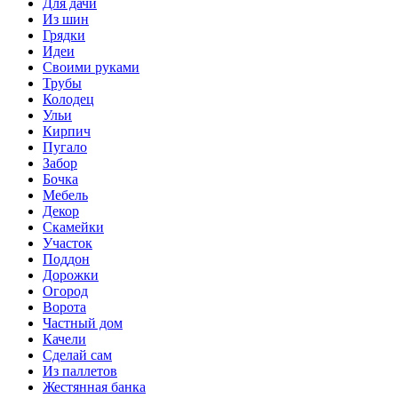
Для дачи
Из шин
Грядки
Идеи
Своими руками
Трубы
Колодец
Ульи
Кирпич
Пугало
Забор
Бочка
Мебель
Декор
Скамейки
Участок
Поддон
Дорожки
Огород
Ворота
Частный дом
Качели
Сделай сам
Из паллетов
Жестянная банка