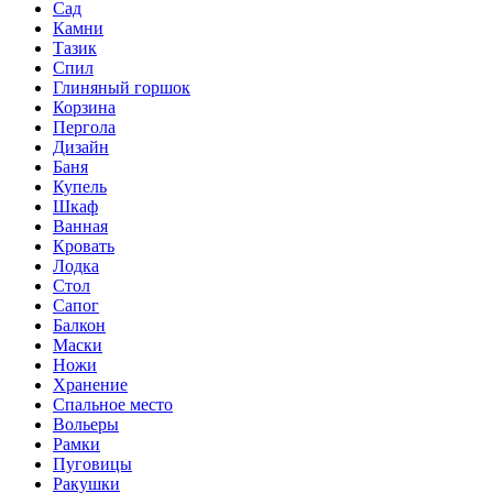
Сад
Камни
Тазик
Спил
Глиняный горшок
Корзина
Пергола
Дизайн
Баня
Купель
Шкаф
Ванная
Кровать
Лодка
Стол
Сапог
Балкон
Маски
Ножи
Хранение
Спальное место
Вольеры
Рамки
Пуговицы
Ракушки