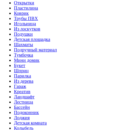
Открытки
Пластилина
Коврик
Трубы ПВХ
Игольница
Из лоскутков
Подушки
Детская площадка
Шахматы
Подручный материал
Тумбочка
Мини домик
Букет
Шприц
Парилка
Из дерева
Гараж
Креатив
Ландшафт
Лестница
Бассейн
Подоконник
Лоджия
Детская комната
Колыбель