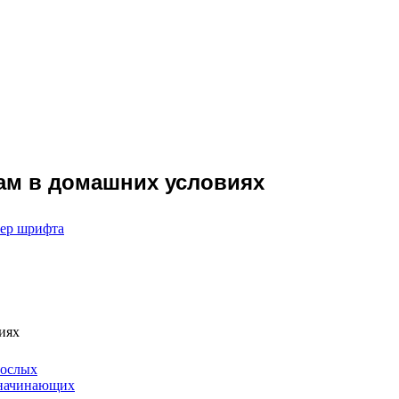
сам в домашних условиях
мер шрифта
иях
рослых
 начинающих