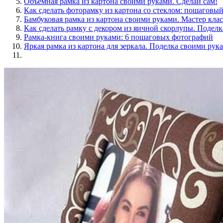
Объёмная рамка из картона своими руками. Сделай сам!
Как сделать фоторамку из картона со стеклом: пошаговый
Бамбуковая рамка из картона своими руками. Мастер клас
Как сделать рамку с декором из яичной скорлупы. Поделк
Рамка-книга своими руками: 6 пошаговых фотографий
Яркая рамка из картона для зеркала. Поделка своими рук