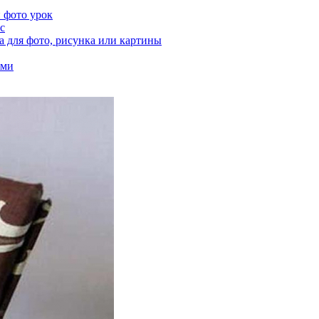
 фото урок
с
а для фото, рисунка или картины
ами