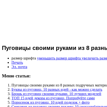
Пуговицы своими руками из 8 разн
размер шрифта
уменьшить размер шрифта
увеличить раз
Печать
Эл. почта
Меню статьи:
Пуговицы своими руками из 8 разных подручных матери
Буквы из пуговиц. 10 разных идей - как можно сделать
Брошь из пуговиц своими руками. 10 лучших моделей
ТОП 15 идей декора из пуговиц. Попробуйте сами
Поросенок из пуговиц. 10 идей поделок + фото
Снеговик из пуговиц своими руками: 10 сногсшибательн