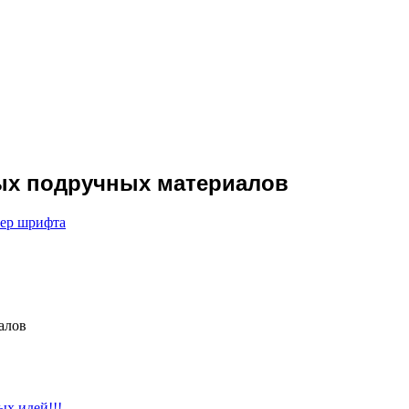
ых подручных материалов
мер шрифта
алов
ых идей!!!