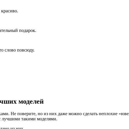
 красиво.
ательный подарок.
то слово повсюду.
учших моделей
ами. Не поверите, но из них даже можно сделать неплохие «юв
с лучшими такими моделями.
лано из них.