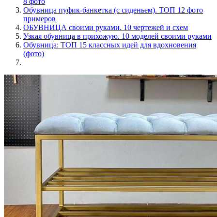
8 фото
Обувница пуфик-банкетка (с сиденьем). ТОП 12 фото
примеров
ОБУВНИЦА своими руками. 10 чертежей и схем
Узкая обувница в прихожую. 10 моделей своими руками
Обувница: ТОП 15 классных идей для вдохновения
(фото)