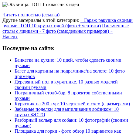
Читать полностью (ссылка)
Другие материалы в этой категории:
« Гараж-ракушка своими
руками. ТОП 10 крутых идей (фото + чертежи)
Письменные
столы с ящиками - 7 фото (самодельных примеров) »
Наверх
Последнее на сайте:
Банкетка на кухню: 10 идей, чтобы сделать своими
руками
Багет для картины на подрамнике/на холсте: 10 фото
примеров
Деревянный пол в курятнике. 10 разных моделей
своими руками
Пограничный столб-бар. 8 проектов собственными
руками
Курятник на 200 кур: 10 чертежей и схем (с размерами)
Забавные поделки для выпиливания лобзиком: 10
крутых ФОТО
Разборный вольер для собаки: 10 фотографий (своими
руками)
Площадка для горки - фото обзор 10 вариантов как