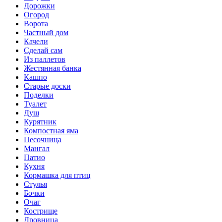
Дорожки
Огород
Ворота
Частный дом
Качели
Сделай сам
Из паллетов
Жестянная банка
Кашпо
Старые доски
Поделки
Туалет
Душ
Курятник
Компостная яма
Песочница
Мангал
Патио
Кухня
Кормашка для птиц
Стулья
Бочки
Очаг
Кострище
Дровница