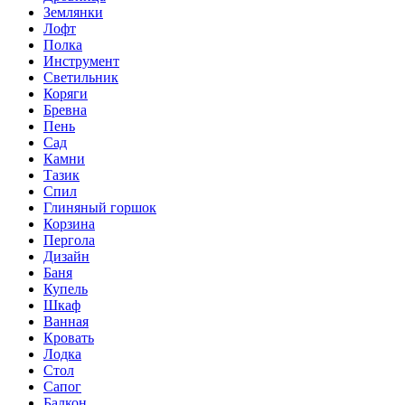
Землянки
Лофт
Полка
Инструмент
Светильник
Коряги
Бревна
Пень
Сад
Камни
Тазик
Спил
Глиняный горшок
Корзина
Пергола
Дизайн
Баня
Купель
Шкаф
Ванная
Кровать
Лодка
Стол
Сапог
Балкон