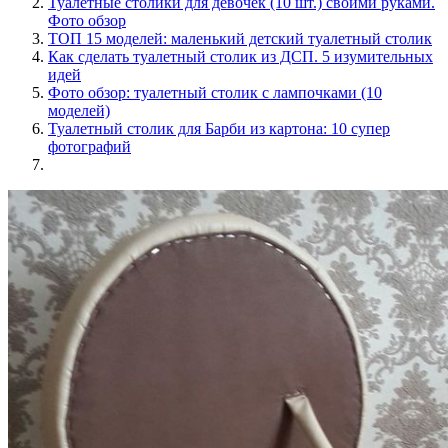
Туалетные столики для девочек (10 шт.) своими руками.
Фото обзор
ТОП 15 моделей: маленький детский туалетный столик
Как сделать туалетный столик из ДСП. 5 изумительных
идей
Фото обзор: туалетный столик с лампочками (10
моделей)
Туалетный столик для Барби из картона: 10 супер
фотографий