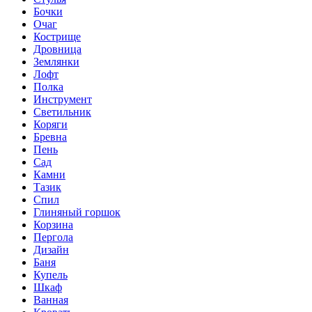
Бочки
Очаг
Кострище
Дровница
Землянки
Лофт
Полка
Инструмент
Светильник
Коряги
Бревна
Пень
Сад
Камни
Тазик
Спил
Глиняный горшок
Корзина
Пергола
Дизайн
Баня
Купель
Шкаф
Ванная