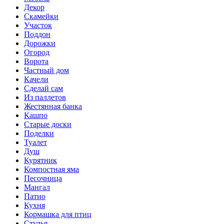
Декор
Скамейки
Участок
Поддон
Дорожки
Огород
Ворота
Частный дом
Качели
Сделай сам
Из паллетов
Жестянная банка
Кашпо
Старые доски
Поделки
Туалет
Душ
Курятник
Компостная яма
Песочница
Мангал
Патио
Кухня
Кормашка для птиц
Стулья