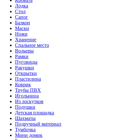
Кровать
Лодка
Стол
Сапог
Балкон
Маски
Ножи
Хранение
Спальное место
Вольеры
Рамки
Пуговицы
Ракушки
Открытки
Пластилина
Коврик
Трубы ПВХ
Игольница
Из лоскутков
Подушки
Детская площадка
Шахматы
Подручный материал
Тумбочка
Мини домик