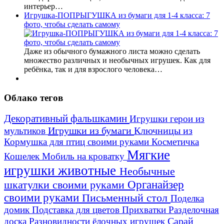
интерьер…
Игрушка-ПОПРЫГУШКА из бумаги для 1-4 класса: 7
фото, чтобы сделать самому
Даже из обычного бумажного листа можно сделать
множество различных и необычных игрушек. Как для
ребёнка, так и для взрослого человека…
Облако тегов
Декоративный фальшкамин
Игрушки герои из
Игрушки из бумаги
Ключницы из
мультиков
Кормушка для птиц своими руками
Косметичка
Мягкие
Кошелек
Мобиль на кроватку
игрушки животные
Необычные
шкатулки своими руками
Органайзер
своими руками
Письменный стол
Поделка
домик
Подставка для цветов
Прихватки
Разделочная
Сарай
доска
Разновидности ёлочных игрушек