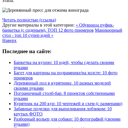
этапа.
Читать полностью (ссылка)
Другие материалы в этой категории:
« Обувница пуфик-
банкетка (с сиденьем). ТОП 12 фото примеров
Маникюрный
стол - топ 10 супер идей »
Наверх
Последнее на сайте:
Банкетка на кухню: 10 идей, чтобы сделать своими
руками
Багет для картины на подрамнике/на холсте: 10 фото
примеров
Деревянный пол в курятнике. 10 разных моделей
своими руками
Пограничный столб-бар. 8 проектов собственными
руками
Курятник на 200 кур: 10 чертежей и схем (с размерами)
Забавные поделки для выпиливания лобзиком: 10
крутых ФОТО
Разборный вольер для собаки: 10 фотографий (своими
руками)