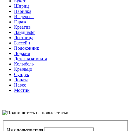
Букет
Шприц
Парилка
Из дерева
Гараж
Креатив
Ландшафт
Лестница
Бассейн
Подоконник
Лоджия
Детская комната
Колыбель
Крыльцо
Сундук
Лопата
Навес
Мостик
-----------
Имя пользователя