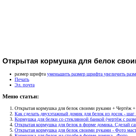
Открытая кормушка для белок свои
размер шрифта
уменьшить размер шрифта
увеличить раз
Печать
Эл. почта
Меню статьи:
Открытая кормушка для белок своими руками + Чертёж +
Как сделать двухэтажный домик для белок из досок - шаг
Кормушка для белки со стеклянной банкой (чертёж с раз
Открытая кормушка для белок в форме домика. Сделай са
Открытая кормушка для белок своими руками - Фото маст
Кормушка для белок на столбе в форме домика - Фото