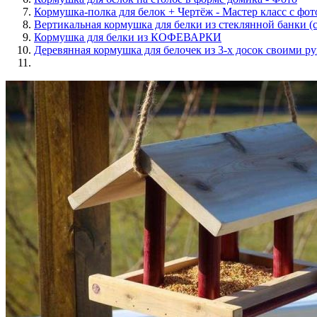
Кормушка-полка для белок + Чертёж - Мастер класс с фот
Вертикальная кормушка для белки из стеклянной банки (
Кормушка для белки из КОФЕВАРКИ
Деревянная кормушка для белочек из 3-х досок своими р