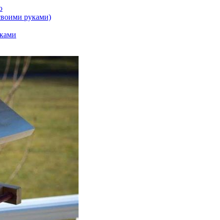
о
своими руками)
уками