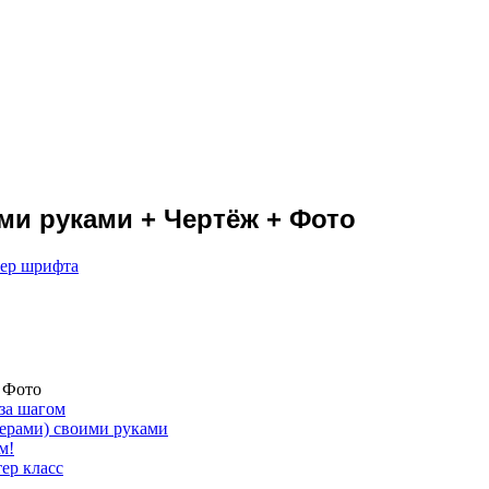
ми руками + Чертёж + Фото
мер шрифта
 Фото
 за шагом
мерами) своими руками
м!
ер класс