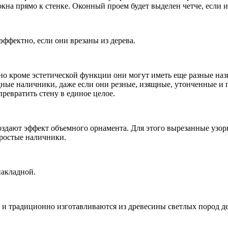
окна прямо к стенке. Оконный проем будет выделен четче, если 
эффектно, если они врезаны из дерева.
 но кроме эстетической функции они могут иметь еще разные на
адные наличники, даже если они резные, изящные, утонченные и 
ревратить стену в единое целое.
здают эффект объемного орнамента. Для этого вырезанные узор
простые наличники.
накладной.
и традиционно изготавливаются из древесины светлых пород де