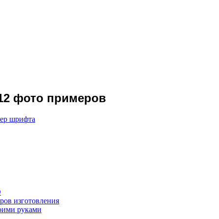
 12 фото примеров
мер шрифта
О
ров изготовления
воими руками